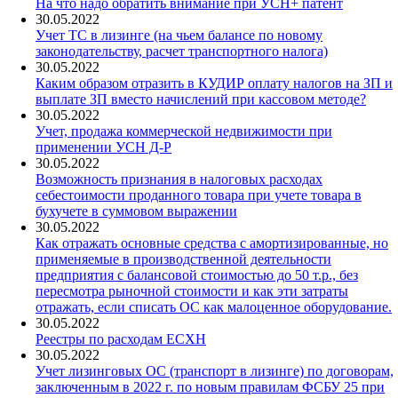
На что надо обратить внимание при УСН+ патент
30.05.2022
Учет ТС в лизинге (на чьем балансе по новому
законодательству, расчет транспортного налога)
30.05.2022
Каким образом отразить в КУДИР оплату налогов на ЗП и
выплате ЗП вместо начислений при кассовом методе?
30.05.2022
Учет, продажа коммерческой недвижимости при
применении УСН Д-Р
30.05.2022
Возможность признания в налоговых расходах
себестоимости проданного товара при учете товара в
бухучете в суммовом выражении
30.05.2022
Как отражать основные средства с амортизированные, но
применяемые в производственной деятельности
предприятия с балансовой стоимостью до 50 т.р., без
пересмотра рыночной стоимости и как эти затраты
отражать, если списать ОС как малоценное оборудование.
30.05.2022
Реестры по расходам ЕСХН
30.05.2022
Учет лизинговых ОС (транспорт в лизинге) по договорам,
заключенным в 2022 г. по новым правилам ФСБУ 25 при