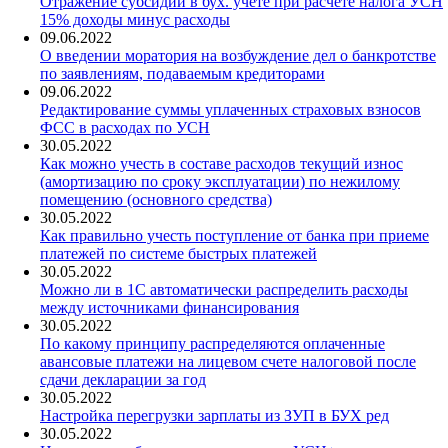
Отражение субсидии в бух. учете при расчете налога УСН
15% доходы минус расходы
09.06.2022
О введении моратория на возбуждение дел о банкротстве
по заявлениям, подаваемым кредиторами
09.06.2022
Редактирование суммы уплаченных страховых взносов
ФСС в расходах по УСН
30.05.2022
Как можно учесть в составе расходов текущий износ
(амортизацию по сроку эксплуатации) по нежилому
помещению (основного средства)
30.05.2022
Как правильно учесть поступление от банка при приеме
платежей по системе быстрых платежей
30.05.2022
Можно ли в 1С автоматически распределить расходы
между источниками финансирования
30.05.2022
По какому принципу распределяются оплаченные
авансовые платежи на лицевом счете налоговой после
сдачи декларации за год
30.05.2022
Настройка перегрузки зарплаты из ЗУП в БУХ ред
30.05.2022