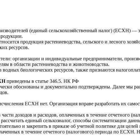
оизводителей (единый сельскохозяйственный налог) (ЕСХН) — э
продукции.
носится продукция растениеводства, сельского и лесного хозяйст
ких ресурсов.
тели: организации и индивидуальные предприниматели, произв
лям в области растениеводства и животноводства.
водных биологических ресурсов, также признаются налогоплат
СХН
приведены в статье 346.5. НК РФ
мически обоснованы и документально подтверждены. Далее мы р
дов.
счисления ЕСХН нет. Организация вправе разработать их самост
в части доходов и расходов, оплаченных в течение отчетного (
 рассчитать единый сельхозналог, способы систематизации данн
тоятельно и закрепить в приказе об учетной политике для целей
оплаченных в течение отчетного (налогового) периода по ЕСХН. 