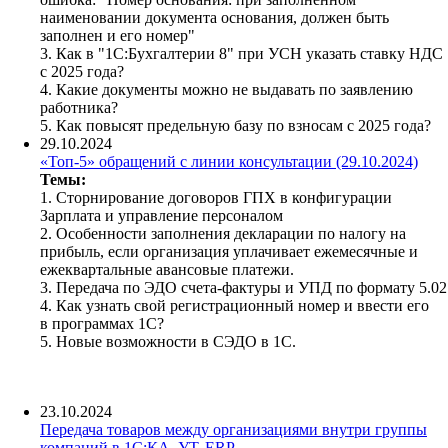
наименовании документа основания, должен быть
заполнен и его номер"
3. Как в "1С:Бухгалтерии 8" при УСН указать ставку НДС
с 2025 года?
4. Какие документы можно не выдавать по заявлению
работника?
5. Как повысят предельную базу по взносам с 2025 года?
29.10.2024
«Топ-5» обращений с линии консультации (29.10.2024)
Темы:
1. Сторнирование договоров ГПХ в конфигурации
Зарплата и управление персоналом
2.
Особенности заполнения декларации по налогу на
прибыль, если организация уплачивает ежемесячные и
ежеквартальные авансовые платежи.
3. Передача по ЭДО счета-фактуры и УПД по формату 5.02
4. Как узнать свой регистрационный номер и ввести его
в программах 1С?
5. Новые возможности в СЭДО в 1С.
23.10.2024
Передача товаров между организациями внутри группы
компаний в 1С:КА, УТ, ERP