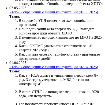
выходит ошибка: Ошибка проверки объекта XDTO:
07.05.2025
«Топ-5» обращений с линии консультации (07.05.2025)
Темы:
В строке 5а УПД пишет «тот же», ошибка или
правильно?
При подписании акта сверки по ЭДО выходит
ошибка проверки объекта XDTO
Изменения во взносах к выплатам по МРОТ в 2025
году
Какой ОКТМО указывать в отчетности за 1-й
квартал 2025 года?
Как считать часовую тарифную ставку при оплате
праздничных дней?
01.04.2025
«Топ-5» обращений с линии консультации (02.04.2025)
Темы:
Как в «1С:Зарплате и управлении персоналом 8»
ред. 3 создать уведомление МВД России по
иностранцам?
В отчет СТД-Р не попадают мероприятия по 2020
года, как исправить?
Где посмотреть процент износа ОС в БГУ 2.0?