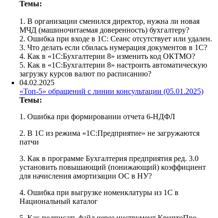
Темы:
1. В организации сменился директор, нужна ли новая
МЧД (машиночитаемая доверенность) бухгалтеру?
2. Ошибка при входе в 1С: Сеанс отсутствует или удален.
3. Что делать если сбилась нумерация документов в 1С?
4. Как в «1С:Бухгалтерии 8» изменить код ОКТМО?
5. Как в «1С:Бухгалтерии 8» настроить автоматическую
загрузку курсов валют по расписанию?
04.02.2025
«Топ-5» обращений с линии консультации (05.01.2025)
Темы:
1. Ошибка при формировании отчета 6-НДФЛ
2. В 1С из режима «1С:Предприятие» не загружаются
патчи
3. Как в программе Бухгалтерия предприятия ред. 3.0
установить повышающий (понижающий) коэффициент
для начисления амортизации ОС в НУ?
4. Ошибка при выгрузке номенклатуры из 1С в
Национальный каталог
5. Как подписать файл через инструмент КриптоПро