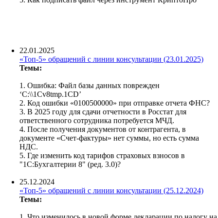
22.01.2025
«Топ-5» обращений с линии консультации (23.01.2025)
Темы:
1.
Ошибка: Файл базы данных поврежден
‘C:\\1Cv8tmp.1CD’
2. Код ошибки «0100500000» при отправке отчета ФНС?
3. В 2025 году для сдачи отчетности в Росстат для
ответственного сотрудника потребуется МЧД.
4. После получения документов от контрагента, в
документе «Счет-фактуры» нет суммы, но есть сумма
НДС.
5. Где изменить код тарифов страховых взносов в
"1С:Бухгалтерии 8" (ред. 3.0)?
25.12.2024
«Топ-5» обращений с линии консультации (25.12.2024)
Темы:
1. Что изменилось в новой форме декларации по налогу на