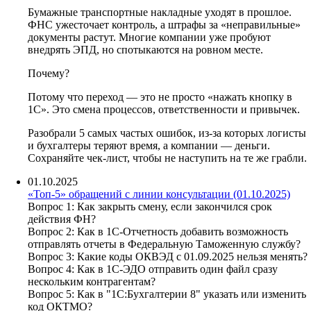
Бумажные транспортные накладные уходят в прошлое.
ФНС ужесточает контроль, а штрафы за «неправильные»
документы растут. Многие компании уже пробуют
внедрять ЭПД, но спотыкаются на ровном месте.
Почему?
Потому что переход — это не просто «нажать кнопку в
1С». Это смена процессов, ответственности и привычек.
Разобрали 5 самых частых ошибок, из-за которых логисты
и бухгалтеры теряют время, а компании — деньги.
Сохраняйте чек-лист, чтобы не наступить на те же грабли.
01.10.2025
«Топ-5» обращений с линии консультации (01.10.2025)
Вопрос 1: Как закрыть смену, если закончился срок
действия ФН?
Вопрос 2: Как в 1С-Отчетность добавить возможность
отправлять отчеты в Федеральную Таможенную службу?
Вопрос 3: Какие коды ОКВЭД с 01.09.2025 нельзя менять?
Вопрос 4: Как в 1С-ЭДО отправить один файл сразу
нескольким контрагентам?
Вопрос 5: Как в "1С:Бухгалтерии 8" указать или изменить
код ОКТМО?