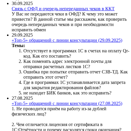
30.09.2025
Связь с ОФД и очередь непереданных чеков в ККТ
У Вас не передаются чеки в ОФД? К чему это может
привести? В данной статье мы расскажем, как проверить
очередь непереданных чеков и при необходимости
исправить обмен
29.09.2025
«Топ-5» обращений с линии консультации (29.09.2025)
Темы:
Отсутствует в программах 1С в счетах на оплату Qr-
код. Как его поставить?
Как поменять адрес электронной почты для
отправки расчетных листков 1C?
Ошибка при попытке отправить отчет СЗВ-ТД. Как
отправить этот отчет?
Где в программах 1С устанавливается дата запрета
для закрытия редактирования файлов?
не находит БИК банков, как это исправить?
27.08.2025
«Топ-5» обращений с линии консультации (27.08.2025)
1. Не проводится приём на работу из-за дублей
физических лиц?
2. Чем отличается лицензия от сертификата в
1С:Отчётности и почему расходятся сроки окончания?