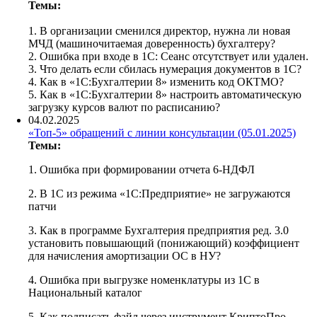
Темы:
1. В организации сменился директор, нужна ли новая
МЧД (машиночитаемая доверенность) бухгалтеру?
2. Ошибка при входе в 1С: Сеанс отсутствует или удален.
3. Что делать если сбилась нумерация документов в 1С?
4. Как в «1С:Бухгалтерии 8» изменить код ОКТМО?
5. Как в «1С:Бухгалтерии 8» настроить автоматическую
загрузку курсов валют по расписанию?
04.02.2025
«Топ-5» обращений с линии консультации (05.01.2025)
Темы:
1. Ошибка при формировании отчета 6-НДФЛ
2. В 1С из режима «1С:Предприятие» не загружаются
патчи
3. Как в программе Бухгалтерия предприятия ред. 3.0
установить повышающий (понижающий) коэффициент
для начисления амортизации ОС в НУ?
4. Ошибка при выгрузке номенклатуры из 1С в
Национальный каталог
5. Как подписать файл через инструмент КриптоПро