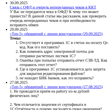
30.09.2025
Связь с ОФД и очередь непереданных чеков в ККТ
У Вас не передаются чеки в ОФД? К чему это может
привести? В данной статье мы расскажем, как проверить
очередь непереданных чеков и при необходимости
исправить обмен
29.09.2025
«Топ-5» обращений с линии консультации (29.09.2025)
Темы:
Отсутствует в программах 1С в счетах на оплату Qr-
код. Как его поставить?
Как поменять адрес электронной почты для
отправки расчетных листков 1C?
Ошибка при попытке отправить отчет СЗВ-ТД. Как
отправить этот отчет?
Где в программах 1С устанавливается дата запрета
для закрытия редактирования файлов?
не находит БИК банков, как это исправить?
27.08.2025
«Топ-5» обращений с линии консультации (27.08.2025)
1. Не проводится приём на работу из-за дублей
физических лиц?
2. Чем отличается лицензия от сертификата в
1С:Отчётности и почему расходятся сроки окончания?