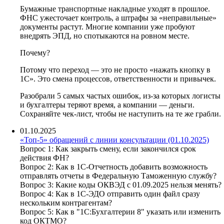
Бумажные транспортные накладные уходят в прошлое.
ФНС ужесточает контроль, а штрафы за «неправильные»
документы растут. Многие компании уже пробуют
внедрять ЭПД, но спотыкаются на ровном месте.
Почему?
Потому что переход — это не просто «нажать кнопку в
1С». Это смена процессов, ответственности и привычек.
Разобрали 5 самых частых ошибок, из-за которых логисты
и бухгалтеры теряют время, а компании — деньги.
Сохраняйте чек-лист, чтобы не наступить на те же грабли.
01.10.2025
«Топ-5» обращений с линии консультации (01.10.2025)
Вопрос 1: Как закрыть смену, если закончился срок
действия ФН?
Вопрос 2: Как в 1С-Отчетность добавить возможность
отправлять отчеты в Федеральную Таможенную службу?
Вопрос 3: Какие коды ОКВЭД с 01.09.2025 нельзя менять?
Вопрос 4: Как в 1С-ЭДО отправить один файл сразу
нескольким контрагентам?
Вопрос 5: Как в "1С:Бухгалтерии 8" указать или изменить
код ОКТМО?