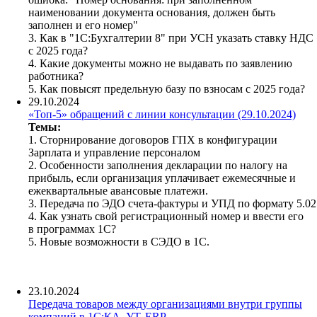
наименовании документа основания, должен быть
заполнен и его номер"
3. Как в "1С:Бухгалтерии 8" при УСН указать ставку НДС
с 2025 года?
4. Какие документы можно не выдавать по заявлению
работника?
5. Как повысят предельную базу по взносам с 2025 года?
29.10.2024
«Топ-5» обращений с линии консультации (29.10.2024)
Темы:
1. Сторнирование договоров ГПХ в конфигурации
Зарплата и управление персоналом
2.
Особенности заполнения декларации по налогу на
прибыль, если организация уплачивает ежемесячные и
ежеквартальные авансовые платежи.
3. Передача по ЭДО счета-фактуры и УПД по формату 5.02
4. Как узнать свой регистрационный номер и ввести его
в программах 1С?
5. Новые возможности в СЭДО в 1С.
23.10.2024
Передача товаров между организациями внутри группы
компаний в 1С:КА, УТ, ERP