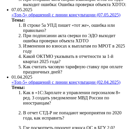
выходит ошибка: Ошибка проверки объекта XDTO:
07.05.2025
«Топ-5» обращений с линии консультации (07.05.2025)
Темы:
В строке 5а УПД пишет «тот же», ошибка или
правильно?
При подписании акта сверки по ЭДО выходит
ошибка проверки объекта XDTO
Изменения во взносах к выплатам по МРОТ в 2025
году
Какой ОКТМО указывать в отчетности за 1-й
квартал 2025 года?
Как считать часовую тарифную ставку при оплате
праздничных дней?
01.04.2025
«Топ-5» обращений с линии консультации (02.04.2025)
Темы:
Как в «1С:Зарплате и управлении персоналом 8»
ред. 3 создать уведомление МВД России по
иностранцам?
В отчет СТД-Р не попадают мероприятия по 2020
года, как исправить?
Где посмотреть процент износа ОС в БГУ 2.0?