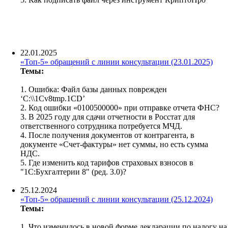
22.01.2025
«Топ-5» обращений с линии консультации (23.01.2025)
Темы:
1.
Ошибка: Файл базы данных поврежден
‘C:\\1Cv8tmp.1CD’
2. Код ошибки «0100500000» при отправке отчета ФНС?
3. В 2025 году для сдачи отчетности в Росстат для
ответственного сотрудника потребуется МЧД.
4. После получения документов от контрагента, в
документе «Счет-фактуры» нет суммы, но есть сумма
НДС.
5. Где изменить код тарифов страховых взносов в
"1С:Бухгалтерии 8" (ред. 3.0)?
25.12.2024
«Топ-5» обращений с линии консультации (25.12.2024)
Темы:
1. Что изменилось в новой форме декларации по налогу на