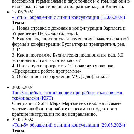
кассовыми терминалами в двух точках и о том, как они в
итоге были адаптированы под разные задачи Клиента.
12.06.2024
«Топ-5» обращений с линии консультации (12.06.2024)
Темы:
1. Новая справка о доходах в конфигурации Зарплата и
Управление Персоналом, ред. 3.
2. Как узнать, вносились ли изменения в макет печатной
формы в конфигурации Бухгалтерия предприятия, ред.
3.0?
3. Как в программе Бухгалтерия предприятия, ред. 3.0
установить лимит остатка кассы?
4. При запуске программы 1С появляется окошко
«Прекращена работа программы».
5. Особенности оформления МЧД для филиала
30.05.2024
Топ-3 ошибки, возникающие при работе с кассовыми
терминалами (ККТ)
Специалист Soft+ Марк Мартыненко выбрал 3 самые
частые ошибки при работе с кассами и подготовил
краткие инструкции по их исправлению.
29.05.2024
«Топ-5» обращений с линии консультации (29.05.2024)
Темы: