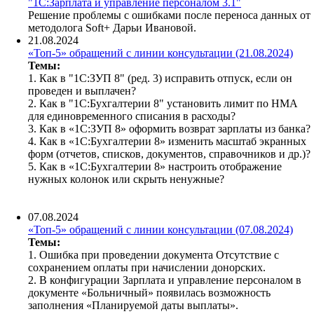
"1С:Зарплата и управление персоналом 3.1"
Решение проблемы с ошибками после переноса данных от
методолога Soft+ Дарьи Ивановой.
21.08.2024
«Топ-5» обращений с линии консультации (21.08.2024)
Темы:
1. Как в "1С:ЗУП 8" (ред. 3) исправить отпуск, если он
проведен и выплачен?
2. Как в "1С:Бухгалтерии 8" установить лимит по НМА
для единовременного списания в расходы?
3. Как в «1С:ЗУП 8» оформить возврат зарплаты из банка?
4. Как в «1С:Бухгалтерии 8» изменить масштаб экранных
форм (отчетов, списков, документов, справочников и др.)?
5. Как в «1С:Бухгалтерии 8» настроить отображение
нужных колонок или скрыть ненужные?
07.08.2024
«Топ-5» обращений с линии консультации (07.08.2024)
Темы:
1. Ошибка при проведении документа Отсутствие с
сохранением оплаты при начислении донорских.
2. В конфигурации Зарплата и управление персоналом в
документе «Больничный» появилась возможность
заполнения «Планируемой даты выплаты».