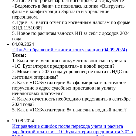
3 .После настройки зарплатного проекта в документе
«Ведомость в банк» не появилась кнопка «Выгрузить
файл» в конфигурации Зарплата и управление
персоналом.
4. Где в 1С найти отчет по косвенным налогам по форме
КНД 1151088?
5. Новое по расчетам взносов ИП за себя с доходов 2024
года.
04.09.2024
«Топ-5» обращений с линии консультации (04.09.2024)
Темы:
1. Были ли изменения в документах воинского учета в
«1С: Бухгалтерия предприятия» в новой версии?
2. Может ли с 2025 года упрощенец не платить НДС по
льготным операциям?
3. Как в «1С:Бухгалтерии 8» сформировать платежное
поручение в адрес судебных приставов на уплату
неналоговых платежей?
4. Какую отчетность необходимо представить в сентябре
2024 года?
5. Как в «1С:Бухгалтерии 8» начислить водный налог?
29.08.2024
Исправление ошибок после перехода учета и расчета
заработной платы из "1С:Бухгалтерии предприятия 3.0" в