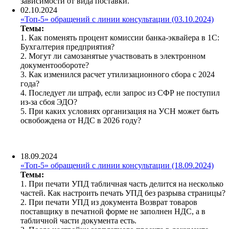
зависимости от вида поставки.
02.10.2024
«Топ-5» обращений с линии консультации (03.10.2024)
Темы:
1.
Как поменять процент комиссии банка-эквайера в 1С:
Бухгалтерия предприятия?
2. Могут ли самозанятые участвовать в электронном
документообороте?
3. Как изменился расчет утилизационного сбора с 2024
года?
4. Последует ли штраф, если запрос из СФР не поступил
из-за сбоя ЭДО?
5. При каких условиях организация на УСН может быть
освобождена от НДС в 2026 году?
18.09.2024
«Топ-5» обращений с линии консультации (18.09.2024)
Темы:
1. При печати УПД табличная часть делится на несколько
частей. Как настроить печать УПД без разрыва страницы?
2. При печати УПД из документа Возврат товаров
поставщику в печатной форме не заполнен НДС, а в
табличной части документа есть.