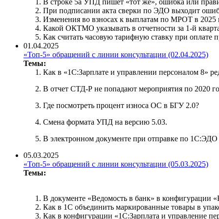
В строке 5а УПД пишет «тот же», ошибка или прав
При подписании акта сверки по ЭДО выходит оши
Изменения во взносах к выплатам по МРОТ в 2025 
Какой ОКТМО указывать в отчетности за 1-й кварта
Как считать часовую тарифную ставку при оплате 
01.04.2025
«Топ-5» обращений с линии консультации (02.04.2025)
Темы:
Как в «1С:Зарплате и управлении персоналом 8» ре
В отчет СТД-Р не попадают мероприятия по 2020 го
Где посмотреть процент износа ОС в БГУ 2.0?
Смена формата УПД на версию 5.03.
В электронном документе при отправке по 1С:ЭДО 
05.03.2025
«Топ-5» обращений с линии консультации (05.03.2025)
Темы:
В документе «Ведомость в банк» в конфигурации «
Как в 1С объединить маркированные товары в упако
Как в конфигурации «1С:Зарплата и управление пе