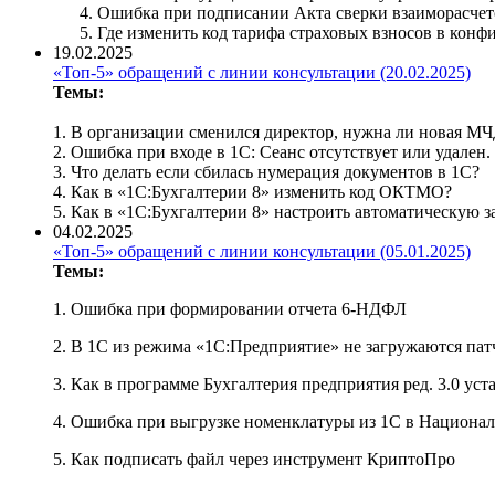
Ошибка при подписании Акта сверки взаиморасчет
Где изменить код тарифа страховых взносов в конф
19.02.2025
«Топ-5» обращений с линии консультации (20.02.2025)
Темы:
1. В организации сменился директор, нужна ли новая МЧ
2. Ошибка при входе в 1С: Сеанс отсутствует или удален.
3. Что делать если сбилась нумерация документов в 1С?
4. Как в «1С:Бухгалтерии 8» изменить код ОКТМО?
5. Как в «1С:Бухгалтерии 8» настроить автоматическую 
04.02.2025
«Топ-5» обращений с линии консультации (05.01.2025)
Темы:
1. Ошибка при формировании отчета 6-НДФЛ
2. В 1С из режима «1С:Предприятие» не загружаются пат
3. Как в программе Бухгалтерия предприятия ред. 3.0
4. Ошибка при выгрузке номенклатуры из 1С в Национал
5. Как подписать файл через инструмент КриптоПро