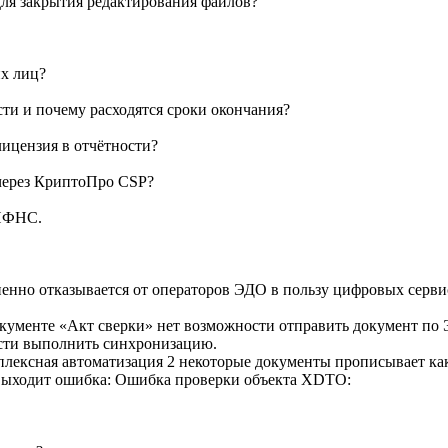
 для закрытия редактирования файлов?
их лиц?
сти и почему расходятся сроки окончания?
лицензия в отчётности?
 через КриптоПро CSP?
 ИФНС.
нно отказывается от операторов ЭДО в пользу цифровых сервисо
окументе «Акт сверки» нет возможности отправить документ по
ости выполнить синхронизацию.
плексная автоматизация 2 некоторые документы прописывает как
 выходит ошибка: Ошибка проверки объекта XDTO: