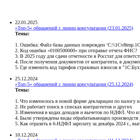
22.01.2025
«Топ-5» обращений с линии консультации (23.01.2025)
Темы:
1.
Ошибка: Файл базы данных поврежден ‘C:\\1Cv8tmp.1
2. Код ошибки «0100500000» при отправке отчета ФНС?
3. В 2025 году для сдачи отчетности в Росстат для ответ
4. После получения документов от контрагента, в докум
5. Где изменить код тарифов страховых взносов в "1С:Бухг
25.12.2024
«Топ-5» обращений с линии консультации (25.12.2024)
Темы:
1. Что изменилось в новой форме декларации по налогу 
2. Не работает поиск в списках контрагентов и других
3. Изменения в кодах доходов и вычетов по НДФЛ. Что и
4. Были утверждены виды обрабатывающих производств 
5. Как отразить в 6-НДФЛ зарплату за декабрь 2024 г., вы
10.12.2024