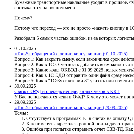
Бумажные транспортные накладные уходят в прошлое. ФН
спотыкаются на ровном месте.
Почему?
Потому что переход — это не просто «нажать кнопку в 1
Разобрали 5 самых частых ошибок, из-за которых логисты
01.10.2025
«Топ-5» обращений с линии консультации (01.10.2025)
Вопрос 1: Как закрыть смену, если закончился срок дейс
Вопрос 2: Как в 1С-Отчетность добавить возможность о
Вопрос 3: Какие коды ОКВЭД с 01.09.2025 нельзя менять
Вопрос 4: Как в 1С-ЭДО отправить один файл сразу неск
Вопрос 5: Как в "1С:Бухгалтерии 8" указать или измени
30.09.2025
Связь с ОФД и очередь непереданных чеков в ККТ
У Вас не передаются чеки в ОФД? К чему это может прив
29.09.2025
«Топ-5» обращений с линии консультации (29.09.2025)
Темы:
Отсутствует в программах 1С в счетах на оплату Qr-
Как поменять адрес электронной почты для отправ
Ошибка при попытке отправить отчет СЗВ-ТД. Как 