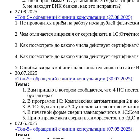
Где в программах 1С устанавливается дата запрета
не находит БИК банков, как это исправить?
27.08.2025
«Топ-5» обращений с линии консультации (27.08.2025)
1. Не проводится приём на работу из-за дублей физическ
2. Чем отличается лицензия от сертификата в 1С:Отчётно
3. Как посмотреть до какого числа действует сертификат/
4. Как посмотреть до какого числа действует сертификат
5. Ошибка входа в кабинет налогоплательщика на сайте
30.07.2025
«Топ-5» обращений с линии консультации (30.07.2025)
Темы:
Вам пришло в котором сообщается, что ФНС постепе
бухгалтера?
В программе 1С: Комплексная автоматизация 2 в д
В 1С: Бухгалтерия 3.0 у пользователя нет возможн
В печатной форме сверки взаиморасчетов в 1С:Ком
При отправке акта сверки взаиморасчетов по ЭДО
07.05.2025
«Топ-5» обращений с линии консультации (07.05.2025)
Темы: