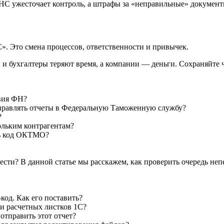
С ужесточает контроль, а штрафы за «неправильные» документ
С». Это смена процессов, ответственности и привычек.
 и бухгалтеры теряют время, а компании — деньги. Сохраняйте че
твия ФН?
тправлять отчеты в Федеральную Таможенную службу?
?
ольким контрагентам?
ть код ОКТМО?
ести? В данной статье мы расскажем, как проверить очередь не
код. Как его поставить?
ки расчетных листков 1C?
отправить этот отчет?