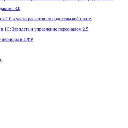
дакция 3.0
я 1.0 в части расчетов по родительской плате.
в 1С: Зарплата и управление персоналом 2.5
е периоды в ПФР
иц