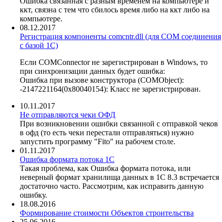
Ошибка связанная с разным временем на компьютере и
ккт, связна с тем что сбилось время либо на ккт либо на
компьютере.
08.12.2017
Регистрация компоненты comcntr.dll (для COM соединения
с базой 1С)
Если COMConnector не зарегистрирован в Windows, то
при синхронизации данных будет ошибка:
Ошибка при вызове конструктора (COMObject):
-2147221164(0x80040154): Класс не зарегистрирован.
10.11.2017
Не отправляются чеки ОФД
При возникновении ошибки связанной с отправкой чеков
в офд (то есть чеки перестали отправляться) нужно
запустить программу "Fito" на рабочем столе.
01.11.2017
Ошибка формата потока 1С
Такая проблема, как Ошибка формата потока, или
неверный формат хранилища данных в 1С 8.3 встречается
достаточно часто. Рассмотрим, как исправить данную
ошибку.
18.08.2016
Формирование стоимости Объектов строительства
25.06.2016