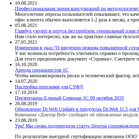
10.08.2021
Профессиональная линия консультаций по методологичес
Многолетние опросы пользователей показывают, что кач
офис клиента обычно выполняется 1-2 раза в месяц, а п
05.08.2021
Главбух уходит в отпуск без проблем: генеральный план 
Нам стало интересно, как же на практике главные бухгал
27.05.2021
Изменения в указ “О введении режима повышенной гото
У вас возникла потребность учитывать справки о прох
Для этого предназначен документ «Справки». Смотрите 
16.10.2020
Аренда специалистов 1С
Чтобы минимизировать риски и человеческий фактор, всё
14.07.2020
Настройка программ для СУФД
17.10.2019
Презентации Единый Семинар 1С 09 октября 2019
26.08.2019
Обновление Dr.Web Updater в продуктах Dr.Web 11.5 для
Компания «Доктор Веб» сообщает об обновлении модуля D
23.08.2019
Ура! Мы снова подтвердили статус Центра сопровождени
По результатам выездной сертификации компании ООО