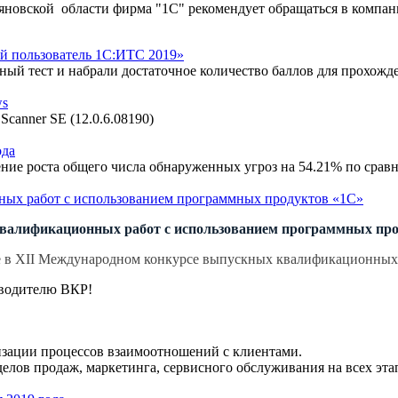
льяновской области фирма "1С" рекомендует обращаться в ком
й пользователь 1С:ИТС 2019»
ый тест и набрали достаточное количество баллов для прохожде
ws
canner SE (12.0.6.08190)
ода
ение роста общего числа обнаруженных угроз на 54.21% по срав
ых работ с использованием программных продуктов «1С»
алификационных работ с использованием программных проду
ие в XII Международном конкурсе выпускных квалификационных
ководителю ВКР!
зации процессов взаимоотношений с клиентами.
лов продаж, маркетинга, сервисного обслуживания на всех эта