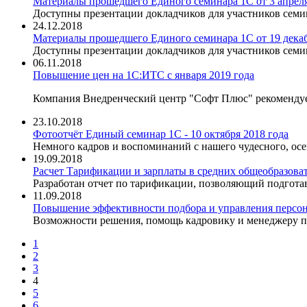
Материалы прошедшего Единого семинара 1С от 3 апреля
Доступны презентации докладчиков для участников семи
24.12.2018
Материалы прошедшего Единого семинара 1С от 19 декаб
Доступны презентации докладчиков для участников семи
06.11.2018
Повышение цен на 1С:ИТС с января 2019 года
Компания Внедренческий центр "Софт Плюс" рекомендует
23.10.2018
Фотоотчёт Единый семинар 1С - 10 октября 2018 года
Немного кадров и воспоминаний с нашего чудесного, осе
19.09.2018
Расчет Тарификации и зарплаты в средних общеобразоват
Разработан отчет по тарификации, позволяющий подгота
11.09.2018
Повышение эффективности подбора и управления персон
Возможности решения, помощь кадровику и менеджеру п
1
2
3
4
5
6