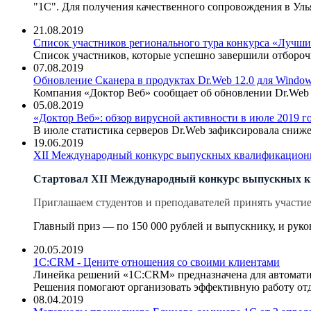
"1С". Для получения качественного сопровождения в У
21.08.2019
Список участников регионального тура конкурса «Лучши
Список участников, которые успешно завершили отборочн
07.08.2019
Обновление Сканера в продуктах Dr.Web 12.0 для Windo
Компания «Доктор Веб» сообщает об обновлении Dr.Web S
05.08.2019
«Доктор Веб»: обзор вирусной активности в июле 2019 г
В июле статистика серверов Dr.Web зафиксировала сниж
19.06.2019
XII Международный конкурс выпускных квалификационн
Стартовал X
I
I Международный конкурс выпускных кв
Приглашаем студентов и преподавателей принять участ
Главный приз — по 150 000 рублей и выпускнику, и ру
20.05.2019
1С:CRM - Цените отношения со своими клиентами
Линейка решений «1С:CRM» предназначена для автомати
Решения помогают организовать эффективную работу отде
08.04.2019