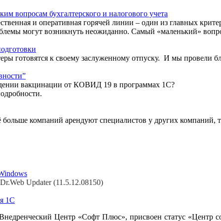
ким вопросам бухгалтерского и налогового учета
ественная и оперативная горячей линии – один из главных кри
роблемы могут возникнуть неожиданно. Самый «маленький» вопр
подготовки
теры готовятся к своему заслуженному отпуску. И мы провели б
вности”
ождении вакцинации от КОВИД 19 в программах 1С?
подробности.
 больше компаний арендуют специалистов у других компаний, т
 Windows
r.Web Updater (11.5.12.08150)
я 1С
 Внедренческий Центр «Софт Плюс», присвоен статус «Центр 