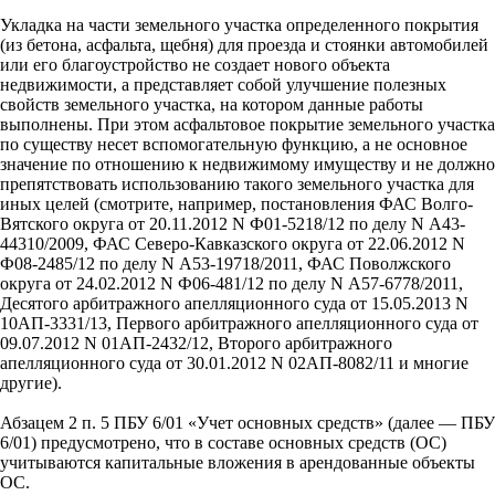
Укладка на части земельного участка определенного покрытия
(из бетона, асфальта, щебня) для проезда и стоянки автомобилей
или его благоустройство не создает нового объекта
недвижимости, а представляет собой улучшение полезных
свойств земельного участка, на котором данные работы
выполнены. При этом асфальтовое покрытие земельного участка
по существу несет вспомогательную функцию, а не основное
значение по отношению к недвижимому имуществу и не должно
препятствовать использованию такого земельного участка для
иных целей (смотрите, например, постановления ФАС Волго-
Вятского округа от 20.11.2012 N Ф01-5218/12 по делу N А43-
44310/2009, ФАС Северо-Кавказского округа от 22.06.2012 N
Ф08-2485/12 по делу N А53-19718/2011, ФАС Поволжского
округа от 24.02.2012 N Ф06-481/12 по делу N А57-6778/2011,
Десятого арбитражного апелляционного суда от 15.05.2013 N
10АП-3331/13, Первого арбитражного апелляционного суда от
09.07.2012 N 01АП-2432/12, Второго арбитражного
апелляционного суда от 30.01.2012 N 02АП-8082/11 и многие
другие).
Абзацем 2 п. 5 ПБУ 6/01 «Учет основных средств» (далее — ПБУ
6/01) предусмотрено, что в составе основных средств (ОС)
учитываются капитальные вложения в арендованные объекты
ОС.