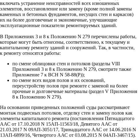
включать устранение неисправностей всех изношенных
элементов, восстановление или замену (кроме полной замены
каменных и бетонных фундаментов, несущих стен и каркасов)
их на более долговечные и экономичные, улучшающие
эксплуатационные показатели ремонтируемых зданий.
В Приложениях 3 и 8 к Положению N 279 перечислены работы,
которые могут быть отнесены, соответственно, к текущему и
капитальному ремонту зданий и сооружений. Так, в частности,
к ремонту относятся работы:
по смене облицовки стен и потолков (разделы VIII
Приложений 3 и 8 к Положению N 279, смотрите также
Приложение 7 к ВСН N 58-88(Р));
по смене всех видов полов и их оснований,
переустройству полов при ремонте с заменой на более
прочные и долговечные материалы (раздел V Приложения
8 к Положению N 279).
На основании приведенных положений суды рассматривают
монтаж подвесных потолков, отделку стен и замену полов как
элементы капитального ремонта (постановления Пятнадцатого
ААС от 17.10.2018 N 15АП-11563/18, Девятого ААС от
21.03.2017 N 09АП-3051/17, Тринадцатого ААС от 14.06.2016 N
13АП-6899/16, Четвертого ААС от 03.08.2015 N 04АП-3467/15).