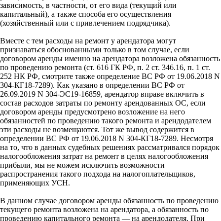
зависимость, в частности, от его вида (текущий или
капитальный), а также способа его осуществления
(хозяйственный или с привлечением подрядчика).
Вместе с тем расходы на ремонт у арендатора могут
признаваться обоснованными только в том случае, если
договором аренды именно на арендатора возложена обязанность
по проведению ремонта (ст. 616 ГК РФ, п. 2 ст. 346.16, п. 1 ст.
252 НК РФ, смотрите также определение ВС РФ от 19.06.2018 N
304-КГ18-7289). Как указано в определении ВС РФ от
26.09.2019 N 304-ЭС19-16859, арендатор вправе включить в
состав расходов затраты по ремонту арендованных ОС, если
договором аренды предусмотрено возложение на него
обязанностей по проведению такого ремонта и арендодателем
эти расходы не возмещаются. Тот же вывод содержится в
определении ВС РФ от 19.06.2018 N 304-КГ18-7289. Несмотря
на то, что в данных судебных решениях рассматривался порядок
налогообложения затрат на ремонт в целях налогообложения
прибыли, мы не можем исключить возможности
распространения такого подхода на налогоплательщиков,
применяющих УСН.
В данном случае договором аренды обязанность по проведению
текущего ремонта возложена на арендатора, а обязанность по
проведению капитального ремонта — на арендодателя. При