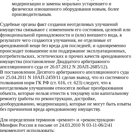
модернизации и замены морально устаревшего и
физически изношенного оборудования новым, более
производительным.
Судебные органы факт создания неотделимых улучшений
имущества связывают с изменением его состояния, целевой или
функциональной принадлежности и (или) внешнего вида, в
результате чего создаются улучшения, не отделимые от
арендованной вещи без вреда для последней, и одновременно
происходит повышение или поддержание эксплуатационных,
потребительских, эстетических и прочих качеств арендованного
имущества (постановление Двадцатого арбитражного
апелляционного суда от 26.07.2012 N 20АП-2685/12).
В постановлении Десятого арбитражного апелляционного суда
от 25.04.2011 N 10АП-2459/11 сделан вывод, что из системного
толкования норм ГК РФ (ст. 616, ст. 623) следует, что к
неотделимым улучшениям относятся любые преобразования
объекта, которые нельзя отнести к текущему или капитальному
ремонту (работы по реконструкции, достройке,
дооборудованию, модернизации), которые не могут быть изъяты
без причинения вреда арендованному имуществу.
Для определения терминов «ремонт» и «реконструкция»
Минфин России в письме от 24.03.2010 N 03-11-06/2/41
рекомендует использовать: