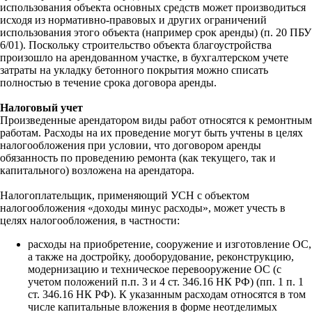
использования объекта основных средств может производиться
исходя из нормативно-правовых и других ограничений
использования этого объекта (например срок аренды) (п. 20 ПБУ
6/01). Поскольку строительство объекта благоустройства
произошло на арендованном участке, в бухгалтерском учете
затраты на укладку бетонного покрытия можно списать
полностью в течение срока договора аренды.
Налоговый учет
Произведенные арендатором виды работ относятся к ремонтным
работам. Расходы на их проведение могут быть учтены в целях
налогообложения при условии, что договором аренды
обязанность по проведению ремонта (как текущего, так и
капитального) возложена на арендатора.
Налогоплательщик, применяющий УСН с объектом
налогообложения «доходы минус расходы», может учесть в
целях налогообложения, в частности:
расходы на приобретение, сооружение и изготовление ОС,
а также на достройку, дооборудование, реконструкцию,
модернизацию и техническое перевооружение ОС (с
учетом положений п.п. 3 и 4 ст. 346.16 НК РФ) (пп. 1 п. 1
ст. 346.16 НК РФ). К указанным расходам относятся в том
числе капитальные вложения в форме неотделимых