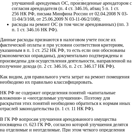
улучшений арендуемых ОС, произведенные арендатором с
согласия арендодателя (п. 4 ст. 346.16, абзац 5 п. 1 ст.
256 НК РФ, письма Минфина России от 02.04.2008 N 03-
11-04/3/168, от 25.06.2009 N 03-11-06/2/108);
расходы на ремонт ОС (в том числе арендованных) (пп. 3
п. 1 ст. 346.16 НК РФ).
Данные расходы признаются в налоговом учете после их
фактической оплаты и при условии соответствия критериям,
указанным в п. 1 ст. 252 НК РФ, то есть если они обоснованы
(экономически оправданы), документально подтверждены и
произведены для осуществления деятельности, направленной на
получение дохода (п. 2 ст. 346.16, п. 2 ст. 346.17 НК РФ).
Как видим, для правильного учета затрат на ремонт помещения
необходимо их правильно классифицировать.
НК РФ не содержит определения понятий «капитальные
вложения» и «неотделимые улучшения». Поэтому для
раскрытия этих понятий необходимо обратиться к нормам иных
отраслей законодательства (п. 1 ст. 11 НК РФ).
В ГК РФ вопросам улучшения арендованного имущества
посвящена ст. 623 ГК РФ, согласно которой улучшения делятся
на отделимые и неотделимые. При этом четкого определения