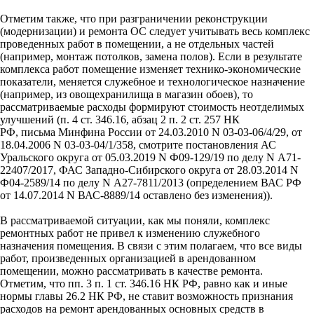
Отметим также, что при разграничении реконструкции
(модернизации) и ремонта ОС следует учитывать весь комплекс
проведенных работ в помещении, а не отдельных частей
(например, монтаж потолков, замена полов). Если в результате
комплекса работ помещение изменяет технико-экономические
показатели, меняется служебное и технологическое назначение
(например, из овощехранилища в магазин обоев), то
рассматриваемые расходы формируют стоимость неотделимых
улучшений (п. 4 ст. 346.16, абзац 2 п. 2 ст. 257 НК
РФ, письма Минфина России от 24.03.2010 N 03-03-06/4/29, от
18.04.2006 N 03-03-04/1/358, смотрите постановления АС
Уральского округа от 05.03.2019 N Ф09-129/19 по делу N А71-
22407/2017, ФАС Западно-Сибирского округа от 28.03.2014 N
Ф04-2589/14 по делу N А27-7811/2013 (определением ВАС РФ
от 14.07.2014 N ВАС-8889/14 оставлено без изменения)).
В рассматриваемой ситуации, как мы поняли, комплекс
ремонтных работ не привел к изменению служебного
назначения помещения. В связи с этим полагаем, что все виды
работ, произведенных организацией в арендованном
помещении, можно рассматривать в качестве ремонта.
Отметим, что пп. 3 п. 1 ст. 346.16 НК РФ, равно как и иные
нормы главы 26.2 НК РФ, не ставит возможность признания
расходов на ремонт арендованных основных средств в