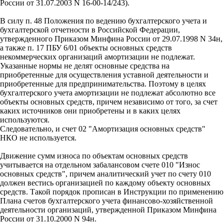
России от 31.07.2003 N 16-00-14/243).
В силу п. 48 Положения по ведению бухгалтерского учета и
бухгалтерской отчетности в Российской Федерации,
утвержденного Приказом Минфина России от 29.07.1998 N 34н,
а также п. 17 ПБУ 6/01 объекты основных средств
некоммерческих организаций амортизации не подлежат.
Указанные нормы не делят основные средства на
приобретенные для осуществления уставной деятельности и
приобретенные для предпринимательства. Поэтому в целях
бухгалтерского учета амортизации не подлежат абсолютно все
объекты основных средств, причем независимо от того, за счет
каких источников они приобретены и в каких целях
используются.
Следовательно, и счет 02 "Амортизация основных средств"
НКО не используется.
Движение сумм износа по объектам основных средств
учитывается на отдельном забалансовом счете 010 "Износ
основных средств", причем аналитический учет по счету 010
должен вестись организацией по каждому объекту основных
средств. Такой порядок прописан в Инструкции по применению
Плана счетов бухгалтерского учета финансово-хозяйственной
деятельности организаций, утвержденной Приказом Минфина
России от 31.10.2000 N 94н.