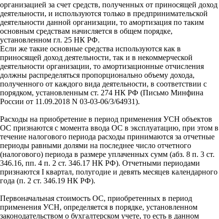
организацией за счет средств, полученных от приносящей доход
деятельности, и используются только в предпринимательской
деятельности данной организации, то амортизация по таким
основным средствам начисляется в общем порядке,
установленном гл. 25 НК РФ.
Если же такие основные средства используются как в
приносящей доход деятельности, так и в некоммерческой
деятельности организации, то амортизационные отчисления
должны распределяться пропорционально объему дохода,
полученного от каждого вида деятельности, в соответствии с
порядком, установленным ст. 274 НК РФ (Письмо Минфина
России от 11.09.2018 N 03-03-06/3/64931).
Расходы на приобретение в период применения УСН объектов
ОС признаются с момента ввода ОС в эксплуатацию, при этом в
течение налогового периода расходы принимаются за отчетные
периоды равными долями на последнее число отчетного
(налогового) периода в размере уплаченных сумм (абз. 8 п. 3 ст.
346.16, пп. 4 п. 2 ст. 346.17 НК РФ). Отчетными периодами
признаются I квартал, полугодие и девять месяцев календарного
года (п. 2 ст. 346.19 НК РФ).
Первоначальная стоимость ОС, приобретенных в период
применения УСН, определяется в порядке, установленном
законодательством о бухгалтерском учете, то есть в данном