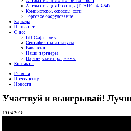
Автоматизация оптовой торговли
Автоматизация Розницы (ЕГАИС, ФЗ-54)
Компьютеры, серверы, сети
Торговое оборудование
Карьера
Наш опыт
О нас
ВЦ Софт Плюс
Сертификаты и статусы
Вакансии
Наши партнеры
Партнёрские программы
Контакты
Главная
Пресс-центр
Новости
Участвуй и выигрывай! Лучш
19.04.2018