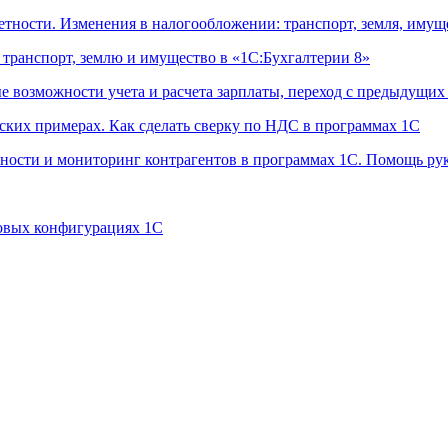
тчетности. Изменения в налогообложении: транспорт, земля, имущ
а транспорт, землю и имущество в «1С:Бухгалтерии 8»
ые возможности учета и расчета зарплаты, переход с предыдущих
еских примерах. Как сделать сверку по НДС в программах 1С
жности и мониторинг контрагентов в программах 1С. Помощь ру
повых конфигурациях 1С