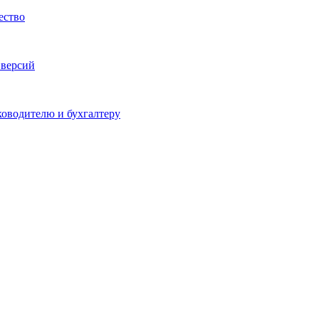
ество
 версий
ководителю и бухгалтеру