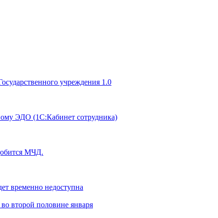
Государственного учреждения 1.0
вому ЭДО (1С:Кабинет сотрудника)
адобится МЧД.
дет временно недоступна
 во второй половине января