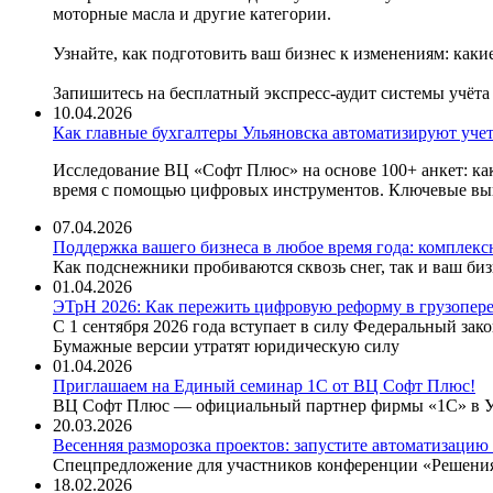
моторные масла и другие категории.
Узнайте, как подготовить ваш бизнес к изменениям: как
Запишитесь на бесплатный экспресс-аудит системы учёта
10.04.2026
Как главные бухгалтеры Ульяновска автоматизируют учет
Исследование ВЦ «Софт Плюс» на основе 100+ анкет: как
время с помощью цифровых инструментов. Ключевые выв
07.04.2026
Поддержка вашего бизнеса в любое время года: комплекс
Как подснежники пробиваются сквозь снег, так и ваш б
01.04.2026
ЭТрН 2026: Как пережить цифровую реформу в грузопере
С 1 сентября 2026 года вступает в силу Федеральный за
Бумажные версии утратят юридическую силу
01.04.2026
Приглашаем на Единый семинар 1С от ВЦ Софт Плюс!
ВЦ Софт Плюс — официальный партнер фирмы «1С» в Улья
20.03.2026
Весенняя разморозка проектов: запустите автоматизацию 
Спецпредложение для участников конференции «Решения 
18.02.2026