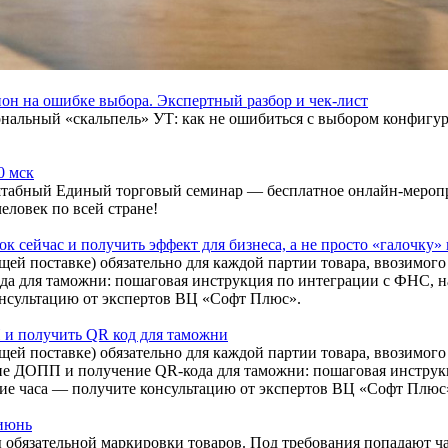
он на ошибке выбора. Экспертный разбор и чек-лист
льный «скальпель» УТ: как не ошибиться с выбором конфигура
0 мск
сштабный Единый торговый семинар — бесплатное онлайн-меропр
еловек по всей стране!
к сейчас и получить эффект для бизнеса, а не просто «галочку» 
й поставке) обязательно для каждой партии товара, ввозимого 
а для таможни: пошаговая инструкция по интеграции с ФНС, н
онсультацию от экспертов ВЦ «Софт Плюс».
 и получить QR код для таможни
ей поставке) обязательно для каждой партии товара, ввозимого
ние ДОПП и получение QR-кода для таможни: пошаговая инстру
ие часа — получите консультацию от экспертов ВЦ «Софт Плюс
 июнь
 обязательной маркировки товаров. Под требования попадают ча