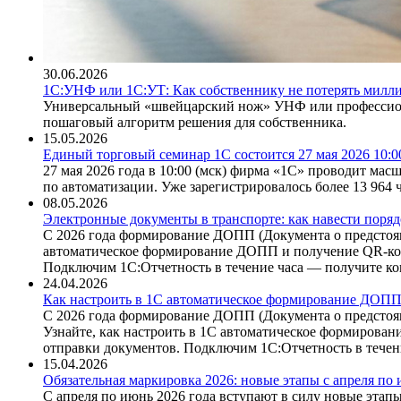
30.06.2026
1С:УНФ или 1С:УТ: Как собственнику не потерять милли
Универсальный «швейцарский нож» УНФ или профессиона
пошаговый алгоритм решения для собственника.
15.05.2026
Единый торговый семинар 1С состоится 27 мая 2026 10:0
27 мая 2026 года в 10:00 (мск) фирма «1С» проводит ма
по автоматизации. Уже зарегистрировалось более 13 964 ч
08.05.2026
Электронные документы в транспорте: как навести порядо
С 2026 года формирование ДОПП (Документа о предстояще
автоматическое формирование ДОПП и получение QR-код
Подключим 1С:Отчетность в течение часа — получите к
24.04.2026
Как настроить в 1С автоматическое формирование ДОПП
С 2026 года формирование ДОПП (Документа о предстоящ
Узнайте, как настроить в 1С автоматическое формирова
отправки документов. Подключим 1С:Отчетность в течен
15.04.2026
Обязательная маркировка 2026: новые этапы с апреля по
С апреля по июнь 2026 года вступают в силу новые этапы