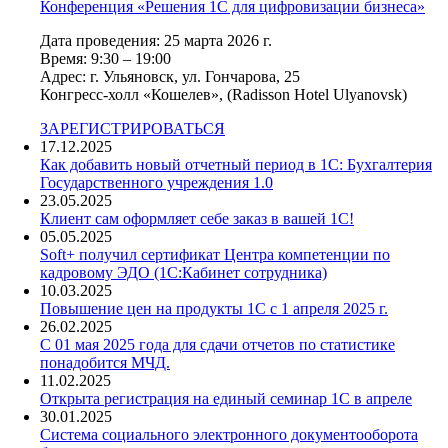
Конференция «Решения 1С для цифровизации бизнеса»
Дата проведения: 25 марта 2026 г.
Время: 9:30 – 19:00
Адрес: г. Ульяновск, ул. Гончарова, 25
Конгресс-холл «Кошелев», (Radisson Hotel Ulyanovsk)
ЗАРЕГИСТРИРОВАТЬСЯ
17.12.2025
Как добавить новый отчетный период в 1С: Бухгалтерия
Государственного учреждения 1.0
23.05.2025
Клиент сам оформляет себе заказ в вашей 1С!
05.05.2025
Soft+ получил сертификат Центра компетенции по
кадровому ЭДО (1С:Кабинет сотрудника)
10.03.2025
Повышение цен на продукты 1С с 1 апреля 2025 г.
26.02.2025
С 01 мая 2025 года для сдачи отчетов по статистике
понадобится МЧД.
11.02.2025
Открыта регистрация на единый семинар 1С в апреле
30.01.2025
Система социального электронного документооборота