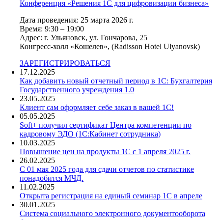
Конференция «Решения 1С для цифровизации бизнеса»
Дата проведения: 25 марта 2026 г.
Время: 9:30 – 19:00
Адрес: г. Ульяновск, ул. Гончарова, 25
Конгресс-холл «Кошелев», (Radisson Hotel Ulyanovsk)
ЗАРЕГИСТРИРОВАТЬСЯ
17.12.2025
Как добавить новый отчетный период в 1С: Бухгалтерия
Государственного учреждения 1.0
23.05.2025
Клиент сам оформляет себе заказ в вашей 1С!
05.05.2025
Soft+ получил сертификат Центра компетенции по
кадровому ЭДО (1С:Кабинет сотрудника)
10.03.2025
Повышение цен на продукты 1С с 1 апреля 2025 г.
26.02.2025
С 01 мая 2025 года для сдачи отчетов по статистике
понадобится МЧД.
11.02.2025
Открыта регистрация на единый семинар 1С в апреле
30.01.2025
Система социального электронного документооборота