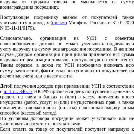
выручка от продажи товара не уменьшается на сумму
вознаграждения посреднику.
Поступающие посреднику авансы от покупателей также
учитываются в доходах (
письмо
Минфина России от 31.01.202
N 03-11-11/6179).
Следовательно, организация на УСН с объектом
налогообложения доходы не может уменьшить подлежащую
учету выручку на сумму вознаграждения посредника. В данном
случае доходом организации-принципала признается вся сумма
выручки от реализации товаров, поступающая на счет агента.
Таким образом, в доход по УСН необходимо включать всю
сумму начислений, фактически поступивших от покупателей на
расчетные счета или в кассу агента.
Датой получения доходов при применении УСН в соответствии
с
п. 1 ст. 346.17
НК РФ признается день поступления денежны
средств на счета в банках и (или) в кассу, получения иного
имущества (работ, услуг) и (или) имущественных прав, а также
погашения задолженности (оплаты) налогоплательщику иным
способом (кассовый метод).
По условиям договора посредник может участвовать или не
участвовать в расчетах с покупателями.
Если оплата за товар от покупателей поступает напрямую к