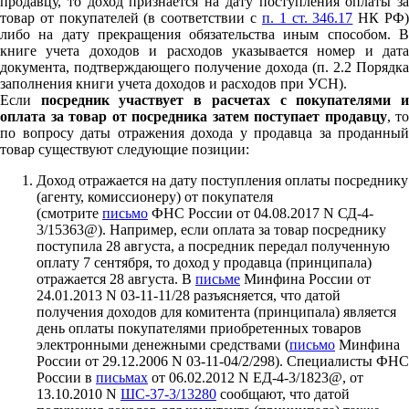
продавцу, то доход признается на дату поступления оплаты за
товар от покупателей (в соответствии с
п. 1 ст. 346.17
НК РФ
либо на дату прекращения обязательства иным способом. В
книге учета доходов и расходов указывается номер и дата
документа, подтверждающего получение дохода (п. 2.2 Порядка
заполнения книги учета доходов и расходов при УСН).
Если
посредник участвует в расчетах с покупателями 
оплата за товар от посредника затем поступает продавцу
, то
по вопросу даты отражения дохода у продавца за проданный
товар существуют следующие позиции:
Доход отражается на дату поступления оплаты посреднику
(агенту, комиссионеру) от покупателя
(смотрите
письмо
ФНС России от 04.08.2017 N СД-4-
3/15363@). Например, если оплата за товар посреднику
поступила 28 августа, а посредник передал полученную
оплату 7 сентября, то доход у продавца (принципала)
отражается 28 августа. В
письме
Минфина России от
24.01.2013 N 03-11-11/28 разъясняется, что датой
получения доходов для комитента (принципала) является
день оплаты покупателями приобретенных товаров
электронными денежными средствами (
письмо
Минфина
России от 29.12.2006 N 03-11-04/2/298). Специалисты ФНС
России в
письмах
от 06.02.2012 N ЕД-4-3/1823@, от
13.10.2010 N
ШС-37-3/13280
сообщают, что датой