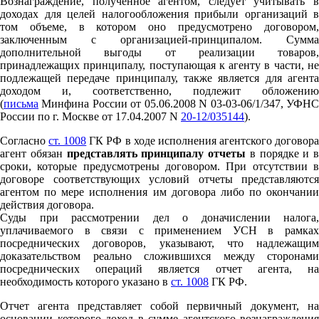
Вознаграждение, полученное агентом, следует учитывать в
доходах для целей налогообложения прибыли организаций в
том объеме, в котором оно предусмотрено договором,
заключенным с организацией-принципалом. Сумма
дополнительной выгоды от реализации товаров,
принадлежащих принципалу, поступающая к агенту в части, не
подлежащей передаче принципалу, также является для агента
доходом и, соответственно, подлежит обложению
(
письма
Минфина России от 05.06.2008 N 03-03-06/1/347, УФНС
России по г. Москве от 17.04.2007 N
20-12/035144
).
Согласно
ст. 1008
ГК РФ в ходе исполнения агентского договор
агент обязан
представлять принципалу отчеты
в порядке и в
сроки, которые предусмотрены договором. При отсутствии в
договоре соответствующих условий отчеты представляются
агентом по мере исполнения им договора либо по окончании
действия договора.
Суды при рассмотрении дел о доначислении налога,
уплачиваемого в связи с применением УСН в рамках
посреднических договоров, указывают, что надлежащим
доказательством реально сложившихся между сторонами
посреднических операций является отчет агента, на
необходимость которого указано в
ст. 1008
ГК РФ.
Отчет агента представляет собой первичный документ, на
основании которого доход в сумме агентского вознаграждения