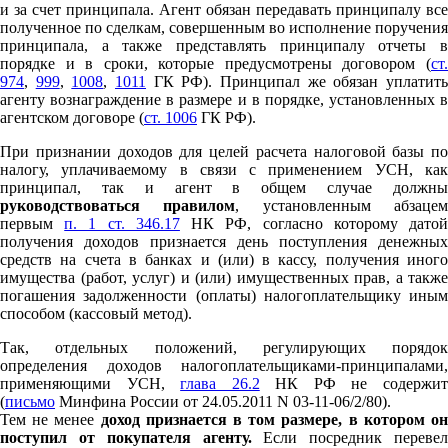
и за счет принципала. Агент обязан передавать принципалу все
полученное по сделкам, совершенным во исполнение поручения
принципала, а также представлять принципалу отчеты в
порядке и в сроки, которые предусмотрены договором (
ст.
974
,
999
,
1008
,
1011
ГК РФ). Принципал же обязан уплатит
агенту вознаграждение в размере и в порядке, установленных в
агентском договоре (
ст. 1006
ГК РФ).
При признании доходов для целей расчета налоговой базы по
налогу, уплачиваемому в связи с применением УСН, как
принципал, так и агент в общем случае должны
руководствоваться правилом
, установленным абзаце
первым
п. 1 ст. 346.17
НК РФ, согласно которому дато
получения доходов признается день поступления денежных
средств на счета в банках и (или) в кассу, получения иного
имущества (работ, услуг) и (или) имущественных прав, а также
погашения задолженности (оплаты) налогоплательщику иным
способом (кассовый метод).
Так, отдельных положений, регулирующих порядок
определения доходов налогоплательщиками-принципалами,
применяющими УСН,
глава 26.2
НК РФ не содержи
(
письмо
Минфина России от 24.05.2011 N 03-11-06/2/80).
Тем не менее
доход признается в том размере, в котором о
поступил от покупателя агенту.
Если посредник перевел