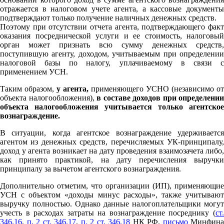
отражается в налоговом учете агента, а кассовые документы
подтверждают только получение наличных денежных средств.
Поэтому при отсутствии отчета агента, подтверждающего факт
оказания посреднической услуги и ее стоимость, налоговый
орган может признать всю сумму денежных средств,
поступившую агенту, доходом, учитываемым при определении
налоговой базы по налогу, уплачиваемому в связи с
применением УСН.
Таким образом,
у агента,
применяющего УСНО (независимо от
объекта налогообложения),
в составе доходов при определении
объекта налогообложения учитывается только агентское
вознаграждение.
В ситуации, когда агентское вознаграждение удерживается
агентом из денежных средств, перечисляемых УК-принципалу,
доход у агента возникает на дату проведения взаимозачета либо,
как принято практикой, на дату перечисления выручки
принципалу за вычетом агентского вознаграждения.
Дополнительно отметим, что организации (ИП), применяющие
УСН с объектом «доходы минус расходы», также учитывают
выручку полностью. Однако данные налогоплательщики могут
учесть в расходах затраты на вознаграждение посреднику (
ст.
346.16
,
п. 2 ст. 346.17
,
п. 2 ст. 346.18
НК РФ,
письмо
Минфина