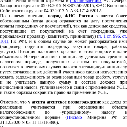
Аналогичная позиция отражена в
постановлениях
АС Северо
Западного округа от 05.03.2015 N Ф07-506/2015, ФАС Восточно-
Сибирского округа от 04.07.2013 N А33-17140/2012.
По нашему мнению,
подход ФНС России
является боле
обоснованным (когда доход отражается на дату поступления
оплаты посреднику от покупателей), так как денежные средства,
поступившие от покупателей на счет посредника, уже
принадлежат продавцу (комитенту, приницпалу) (
п. 1 ст. 996
,
ст.
1011
ГК РФ), и в общем случае он может распоряжаться ими
(например, поручить посреднику закупить товары, работы,
услуги). Позиция налоговых органов в этом вопросе вполне
объяснима. Неперечисление принципалу денежных средств в
налоговом периоде, полученных агентом от покупателей,
позволяет в некоторых случаях налогоплательщику-принципалу
путем согласованных действий участников сделки искусственно
создать задолженность за реализованный товар (работу, услугу)
и не учитывать данную сумму в составе доходов при
исчислении налога, уплачиваемого в связи с применением УСН,
и таким образом сохранить право на применение УСН.
Отметим, что
у агента агентское вознаграждение
как доход от
реализации учитывается при определении объекта
налогообложения по «упрощенному» налогу в
общеустановленном порядке (
Письмо
Минфина РФ о
31.12.2020 N 03-11-11/116896).