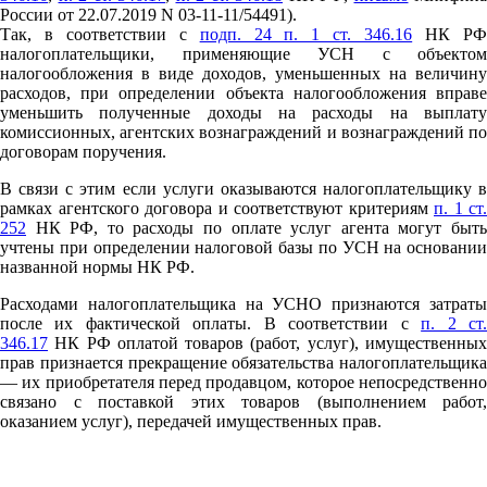
России от 22.07.2019 N 03-11-11/54491).
Так, в соответствии с
подп. 24 п. 1 ст. 346.16
НК Р
налогоплательщики, применяющие УСН с объектом
налогообложения в виде доходов, уменьшенных на величину
расходов, при определении объекта налогообложения вправе
уменьшить полученные доходы на расходы на выплату
комиссионных, агентских вознаграждений и вознаграждений по
договорам поручения.
В связи с этим если услуги оказываются налогоплательщику в
рамках агентского договора и соответствуют критериям
п. 1 ст.
252
НК РФ, то расходы по оплате услуг агента могут быть
учтены при определении налоговой базы по УСН на основании
названной нормы НК РФ.
Расходами налогоплательщика на УСНО признаются затраты
после их фактической оплаты. В соответствии с
п. 2 ст
346.17
НК РФ оплатой товаров (работ, услуг), имущественных
прав признается прекращение обязательства налогоплательщика
— их приобретателя перед продавцом, которое непосредственно
связано с поставкой этих товаров (выполнением работ,
оказанием услуг), передачей имущественных прав.