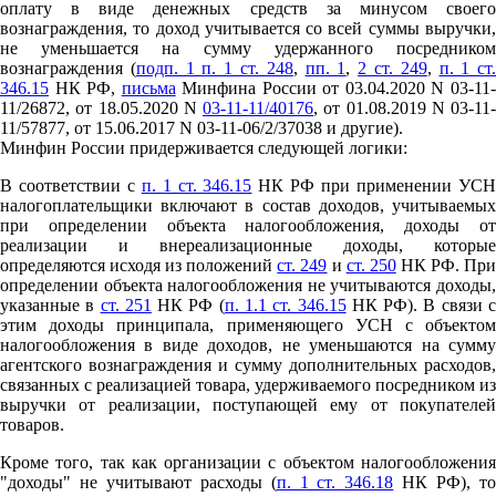
оплату в виде денежных средств за минусом своего
вознаграждения, то доход учитывается со всей суммы выручки,
не уменьшается на сумму удержанного посредником
вознаграждения (
подп. 1 п. 1 ст. 248
,
пп. 1
,
2 ст. 249
,
п. 1 ст
346.15
НК РФ,
письма
Минфина России от 03.04.2020 N 03-11
11/26872, от 18.05.2020 N
03-11-11/40176
, от 01.08.2019 N 03-11-
11/57877, от 15.06.2017 N 03-11-06/2/37038 и другие).
Минфин России придерживается следующей логики:
В соответствии с
п. 1 ст. 346.15
НК РФ при применении УС
налогоплательщики включают в состав доходов, учитываемых
при определении объекта налогообложения, доходы от
реализации и внереализационные доходы, которые
определяются исходя из положений
ст. 249
и
ст. 250
НК РФ. Пр
определении объекта налогообложения не учитываются доходы,
указанные в
ст. 251
НК РФ (
п. 1.1 ст. 346.15
НК РФ). В связи 
этим доходы принципала, применяющего УСН с объектом
налогообложения в виде доходов, не уменьшаются на сумму
агентского вознаграждения и сумму дополнительных расходов,
связанных с реализацией товара, удерживаемого посредником из
выручки от реализации, поступающей ему от покупателей
товаров.
Кроме того, так как организации с объектом налогообложения
"доходы" не учитывают расходы (
п. 1 ст. 346.18
НК РФ), т