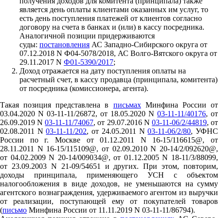
получения доходов для комитента (принципала) также
является день оплаты клиентами оказанных им услуг, то
есть день поступления платежей от клиентов согласно
договору на счета в банках и (или) в кассу посредника.
Аналогичной позиции придерживаются
суды:
постановления
АС Западно-Сибирского округа от
07.12.2018 N Ф04-5078/2018, АС Волго-Вятского округа от
29.11.2017 N
Ф01-5390/2017
;
Доход отражается на дату поступления оплаты на
расчетный счет, в кассу продавца (принципала, комитента)
от посредника (комиссионера, агента).
Такая позиция представлена в
письмах
Минфина России о
03.04.2020 N 03-11-11/26872, от 18.05.2020 N
03-11-11/40176
, от
26.09.2019 N
03-11-11/74067
, от 29.07.2016 N
03-11-06/2/44819
, о
02.08.2011 N
03-11-11/202
, от 24.05.2011 N
03-11-06/2/80
, УФН
России по г. Москве от 01.12.2011 N 16-15/116615@, от
28.11.2011 N 16-15/115109@, от 02.09.2010 N 20-14/2/092620@,
от 04.02.2009 N 20-14/009034@, от 01.12.2005 N 18-11/3/88099,
от 23.09.2003 N 21-09/54651 и других. При этом, повторим,
доходы принципала, применяющего УСН с объектом
налогообложения в виде доходов, не уменьшаются на сумму
агентского вознаграждения, удерживаемого агентом из выручки
от реализации, поступающей ему от покупателей товаров
(
письмо
Минфина России от 11.11.2019 N 03-11-11/86794).