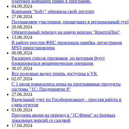
платежей компании прямо в программе.
04.09.2024
Компания "Soft+" обновила свой логотип
27.08.2024
Поздравляем участников, прошедших в региональный тур!
20.08.2024
Обязательный переход на новую версию "КриптоПро"
13.08.2024
В ра­боте реес­тра ФНС прои­зош­ла ошибка, регистрация
МЧД приостановлена
06.08.2024
Расширен список признаков, по которым будут
блокироваться мошеннические операции
30.07.2024
Все полезные видео теперь доступны в VK
02.07.2024
С 1 июля повысились цены на программные продукты
системы "1С: Предприятие 8"
27.06.2024
Раздельный учет по Гособоронзаказу - простая работа и
сдача отчетов
03.06.2024
Продлена акция на переход в "1С:Фреш" из базовых
локальных версий со скидкой
17.04.2024