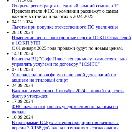
11.11.2024
Открыта регистрация на единый зимний семинар 1С
Представители ФНС и компании расскажут о самом
важном в отчетах и налогах в 2024-2025.
04.11.2024
Льготы при покупке отечественного ПО увеличены
28.10.2024
Изменение цен на электронные версии 1С:КП Отраслевой
и 1С:КП УПП
С 01 января 2025 года продажи будут по новым ценам.
14.10.2024
Клиенты ВЦ "Софт Плюс" теперь могут самостоятельно
управлять услугами по договору "1С:ИТС"
07.10.2024
Утверждена новая форма налоговой деклараций по
акцизам на этиловый спирт
24.09.2024
Важные изменения с 1 октября 2024 г: новый вид счет-
фактур утвержден
17.09.2024
ФНС начало отправлять уведомления по налогам на
вклады
10.09.2024
В программе 1С:Бухгалтерия предприятия начиная с
версии 3.0.158 добавлена возможность согласования