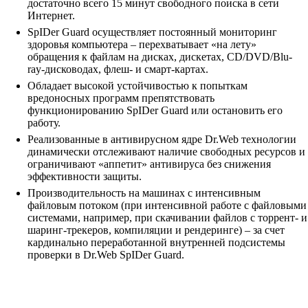
достаточно всего 15 минут свободного поиска в сети
Интернет.
SpIDer Guard осуществляет постоянный мониторинг
здоровья компьютера – перехватывает «на лету»
обращения к файлам на дисках, дискетах, CD/DVD/Blu-
ray-дисководах, флеш- и смарт-картах.
Обладает высокой устойчивостью к попыткам
вредоносных программ препятствовать
функционированию SpIDer Guard или остановить его
работу.
Реализованные в антивирусном ядре Dr.Web технологии
динамически отслеживают наличие свободных ресурсов и
ограничивают «аппетит» антивируса без снижения
эффективности защиты.
Производительность на машинах с интенсивным
файловым потоком (при интенсивной работе с файловыми
системами, например, при скачивании файлов с торрент- и
шаринг-трекеров, компиляции и рендеринге) – за счет
кардинально переработанной внутренней подсистемы
проверки в Dr.Web SpIDer Guard.