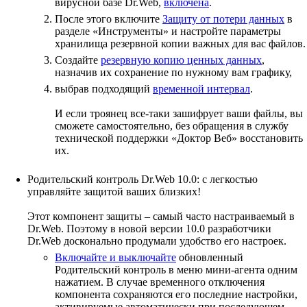
вирусной базе Dr.Web,
включена
.
После этого включите
Защиту от потери данных
в
разделе «Инструменты» и настройте параметры
хранилища резервной копии важных для вас файлов.
Создайте
резервную копию ценных данных
,
назначив их сохранение по нужному вам графику,
выбрав подходящий
временной интервал
.
И если троянец все-таки зашифрует ваши файлы, вы
сможете самостоятельно, без обращения в службу
технической поддержки «Доктор Веб» восстановить
их.
Родительский контроль Dr.Web 10.0: с легкостью
управляйте защитой ваших близких!
Этот компонент защиты – самый часто настраиваемый в
Dr.Web. Поэтому в новой версии 10.0 разработчики
Dr.Web досконально продумали удобство его настроек.
Включайте и выключайте
обновленный
Родительский контроль в меню мини-агента одним
нажатием. В случае временного отключения
компонента сохраняются его последние настройки,
активируемые автоматически при последующем