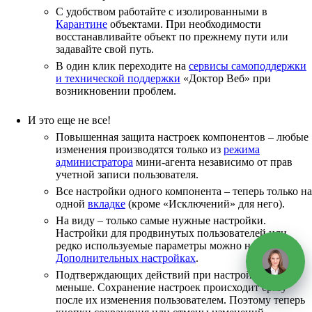
С удобством работайте с изолированными в
Карантине
объектами. При необходимости
восстанавливайте объект по прежнему пути или
задавайте свой путь.
В один клик переходите на
сервисы самоподдержки
и технической поддержки
«Доктор Веб» при
возникновении проблем.
И это еще не все!
Повышенная защита настроек компонентов – любые
изменения производятся только из
режима
администратора
мини-агента независимо от прав
учетной записи пользователя.
Все настройки одного компонента – теперь только на
одной
вкладке
(кроме «Исключений» для него).
На виду – только самые нужные настройки.
Настройки для продвинутых пользователей или
редко используемые параметры можно найти в
Дополнительных настройках
.
Подтверждающих действий при настройке стало
меньше. Cохранение настроек происходит сразу
после их изменения пользователем. Поэтому теперь