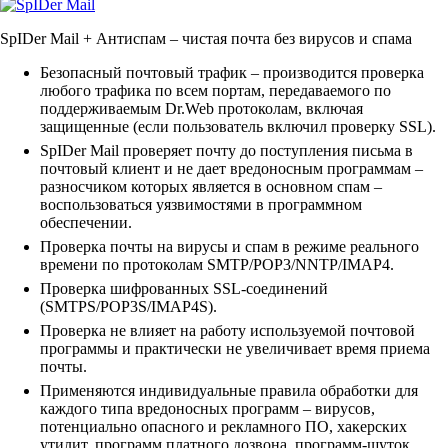
SpIDer Mail + Антиспам
– чистая почта без вирусов и спама
Безопасный почтовый трафик – производится проверка
любого трафика по всем портам, передаваемого по
поддерживаемым Dr.Web протоколам, включая
защищенные (если пользователь включил проверку SSL).
SpIDer Mail проверяет почту до поступления письма в
почтовый клиент и не дает вредоносным программам –
разносчиком которых является в основном спам –
воспользоваться уязвимостями в программном
обеспечении.
Проверка почты на вирусы и спам в режиме реального
времени по протоколам SMTP/POP3/NNTP/IMAP4.
Проверка шифрованных SSL-соединений
(SMTPS/POP3S/IMAP4S).
Проверка не влияет на работу используемой почтовой
программы и практически не увеличивает время приема
почты.
Применяются индивидуальные правила обработки для
каждого типа вредоносных программ – вирусов,
потенциально опасного и рекламного ПО, хакерских
утилит, программ платного дозвона, программ-шуток.