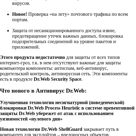
вирусов.
Новое!
Проверка «на лету» почтового трафика по всем
портам.
Защита от несанкционированного доступа извне,
предотвращение утечек важных данных, блокировка
подозрительных соединений на уровне пакетов и
приложений.
Этого продукта недостаточно
для защиты от всех типов
интернет-гроз, т.к. в нем отсутствуют важные для защиты
компьютера компоненты: антиспам, веб-антивирус,
родительский контроль, антивирусная сеть. Эти компоненты
есть в продукте
Dr.Web Security Space
.
Что нового в Антивирус Dr.Web:
Улучшенная технология несигнатурной (поведенческой)
блокировки Dr.Web Process Heuristic в системе превентивной
защиты Dr.Web убережет от атак с использованием
уязвимостей «нулевого дня»
Новая технология Dr.Web ShellGuard
закрывает путь в
компьютер для эксплойтов – вредоносных объектов,