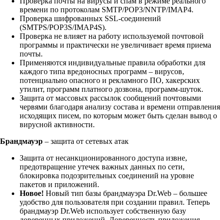
Проверка почты на вирусы и спам в режиме реального
времени по протоколам SMTP/POP3/NNTP/IMAP4.
Проверка шифрованных SSL-соединений
(SMTPS/POP3S/IMAP4S).
Проверка не влияет на работу используемой почтовой
программы и практически не увеличивает время приема
почты.
Применяются индивидуальные правила обработки для
каждого типа вредоносных программ – вирусов,
потенциально опасного и рекламного ПО, хакерских
утилит, программ платного дозвона, программ-шуток.
Защита от массовых рассылок сообщений почтовыми
червями благодаря анализу состава и времени отправления
исходящих писем, по которым может быть сделан вывод о
вирусной активности.
Брандмауэр
– защита от сетевых атак
Защита от несанкционированного доступа извне,
предотвращение утечек важных данных по сети,
блокировка подозрительных соединений на уровне
пакетов и приложений.
Новое!
Новый тип базы брандмауэра Dr.Web – большее
удобство для пользователя при создании правил. Теперь
брандмауэр Dr.Web использует собственную базу
доверенных приложений. Доверенность приложения