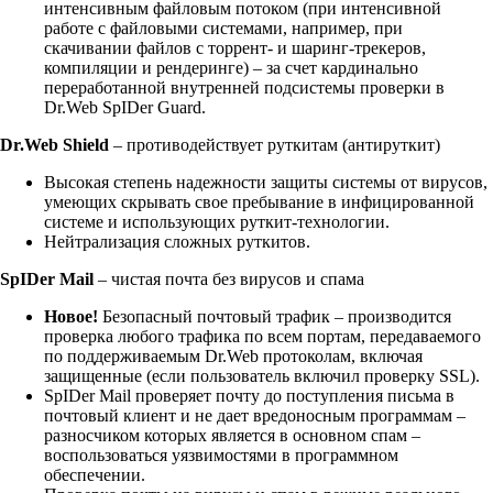
интенсивным файловым потоком (при интенсивной
работе с файловыми системами, например, при
скачивании файлов с торрент- и шаринг-трекеров,
компиляции и рендеринге) – за счет кардинально
переработанной внутренней подсистемы проверки в
Dr.Web SpIDer Guard.
Dr.Web Shield
– противодействует руткитам (антируткит)
Высокая степень надежности защиты системы от вирусов,
умеющих скрывать свое пребывание в инфицированной
системе и использующих руткит-технологии.
Нейтрализация сложных руткитов.
SpIDer Mail
– чистая почта без вирусов и спама
Новое!
Безопасный почтовый трафик – производится
проверка любого трафика по всем портам, передаваемого
по поддерживаемым Dr.Web протоколам, включая
защищенные (если пользователь включил проверку SSL).
SpIDer Mail проверяет почту до поступления письма в
почтовый клиент и не дает вредоносным программам –
разносчиком которых является в основном спам –
воспользоваться уязвимостями в программном
обеспечении.