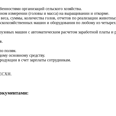
обенностями организаций сельского хозяйства.
ном измерении (головы и масса) на выращивании и откорме.
еса, суммы, количества голов, отчетов по реализации животных
ьскохозяйственных машин и оборудования по любому из четырех
грузовых машин с автоматическим расчетом заработной платы и
в.
по полям.
дому основному средству.
родукции в счет зарплаты сотрудникам.
 ЕСХН.
окументами: