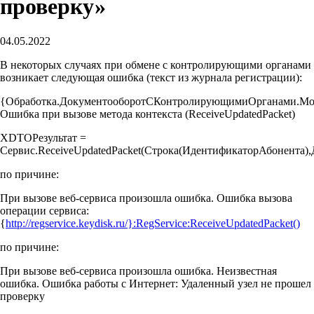
проверку»
04.05.2022
В некоторых случаях при обмене с контролирующими органами
возникает следующая ошибка (текст из журнала регистрации):
{Обработка.ДокументооборотСКонтролирующимиОрганами.Мод
Ошибка при вызове метода контекста (ReceiveUpdatedPacket)
XDTOРезультат =
Сервис.ReceiveUpdatedPacket(Строка(ИдентификаторАбонента)
по причине:
При вызове веб-сервиса произошла ошибка. Ошибка вызова
операции сервиса:
{
http://regservice.keydisk.ru/}:RegService:ReceiveUpdatedPacket()
по причине:
При вызове веб-сервиса произошла ошибка. Неизвестная
ошибка. Ошибка работы с Интернет: Удаленный узел не прошел
проверку