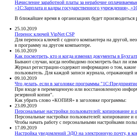
Начисление заработной платы за нерабочие оплачиваемые 
«1С:Зарплата и кадры государственного учреждения», «
В ближайшее время в организациях будет производиться р
25.10.2019
Перенос ключей VipNet CSP
Для переноса ключей с одного компьютера на другой, не
в программу на другом компьютере.
16.10.2019
Как посмотреть, кто и когда изменял документы в Бухгал
Бывают случаи, когда необходимо посмотреть был ли из
Журнал регистрации-содержит информацию о том, какие 
пользователь. Для каждой записи журнала, отражающей и
09.10.2019
Что делать, если в заголовке программы "1С:Предприяти
При входе в перемещенную или восстановленную информ
резервной копии".
Как убрать слово «КОПИЯ» в заголовке программы:
23.09.2019
Персональные настройки пользователей: копирование и оч
Персональные настройки пользователей: копирование и о
Чтобы начать работу с персональными настройками польз
17.09.2019
Настройка уведомлений ЭДО на электронную почту, в ко