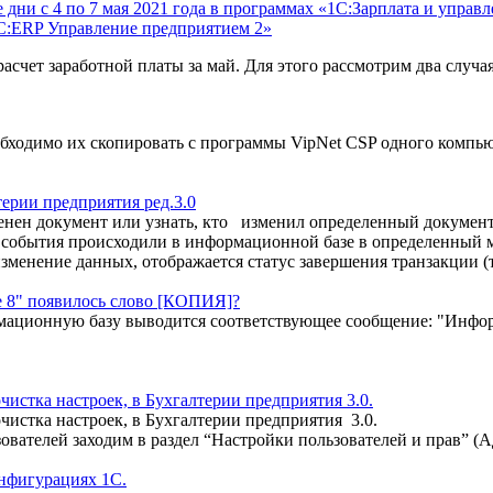
дни с 4 по 7 мая 2021 года в программах «1С:Зарплата и управ
1С:ERP Управление предприятием 2»
асчет заработной платы за май. Для этого рассмотрим два случа
обходимо их скопировать с программы VipNet CSP одного компьют
терии предприятия ред.3.0
менен документ или узнать, кто изменил определенный документ
события происходили в информационной базе в определенный м
зменение данных, отображается статус завершения транзакции (
е 8" появилось слово [КОПИЯ]?
ационную базу выводится соответствующее сообщение: "Информ
истка настроек, в Бухгалтерии предприятия 3.0.
чистка настроек, в Бухгалтерии предприятия 3.0.
ователей заходим в раздел “Настройки пользователей и прав” (
нфигурациях 1С.