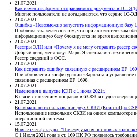
21.07.2021
Как изменить формат отправляемого документа в 1С- ЭД
Многие пользователи не догадываются, что сервис 1С-
21.07.2021
Ошибка «Невозможно запустить информационную базу 1С:
Проблема заключается в том, что при автоматическом об
информационную базу блокируется на время выполнения
21.07.2021
Реестры ЭЛН или «Почему я не могу отправить реестр с
Добрый день, меня зовут Марк. Я специалист-техническо
Реестр сведений в ФСС.
21.07.2021
Как исправить ошибку, связанную с расширением EF_16
При обновлении конфигурации «Зарплата и управление пер
связанная с расширением EF_1698.
21.07.2021
Изменения в выпуске КЭП с 1 июля 2021г.
В связи с внесением поправок в 63-ФЗ все удостоверяю
21.07.2021
Возможно ли использование двух СКЗИ (КриптоПро CSP 
Использование нескольких СКЗИ на одном компьютере в
операционной системы
15.07.2021
Новые счет-фактуры. “Почему у меня нет новых колонок
С 1 Июля 2021 года в ст. 169 НК РФ появилось требовани