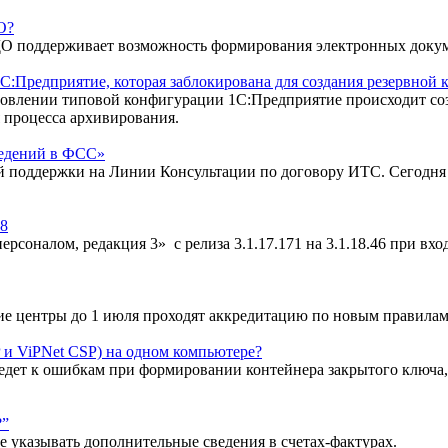
О?
ЭДО поддерживает возможность формирования электронных доку
Предприятие, которая заблокирована для создания резервной 
новлении типовой конфигурации 1С:Предприятие происходит соз
 процесса архивирования.
ведений в ФСС»
й поддержки на Линии Консультации по договору ИТС. Сегодня я 
98
соналом, редакция 3» с релиза 3.1.17.171 на 3.1.18.46 при вх
щие центры до 1 июля проходят аккредитацию по новым правилам
и ViPNet CSP) на одном компьютере?
едет к ошибкам при формировании контейнера закрытого ключа
?”
е указывать дополнительные сведения в счетах-фактурах.