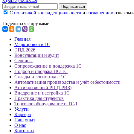
8 (8422) 38-43-48
Подписаться
С
политикой конфиденциальности
и
соглашением
ознакомле
Поделиться с друзьями
Главная
Маркировка в 1С
ЭПД 2026
Консультации и аудит
Сервисы
Сопровождение и поддержка 1С
Подбор и продажа ПО 1С
Склады и логистика с 1С
Автоматизация производства и учёт себестоимости
Антикризисный РП (ТРИЗ)
Внедрение и настройка 1С
Практика для студентов
Торговое оборудование и ТСД
Услуги
Карьера
Наш опыт
О нас
Контакты