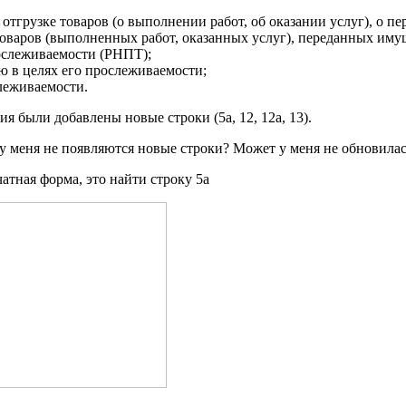
тгрузке товаров (о выполнении работ, об оказании услуг), о п
оваров (выполненных работ, оказанных услуг), переданных иму
ослеживаемости (РНПТ);
ю в целях его прослеживаемости;
слеживаемости.
 были добавлены новые строки (5а, 12, 12а, 13).
е у меня не появляются новые строки? Может у меня не обнови
и печатная форма, это найти строку 5а