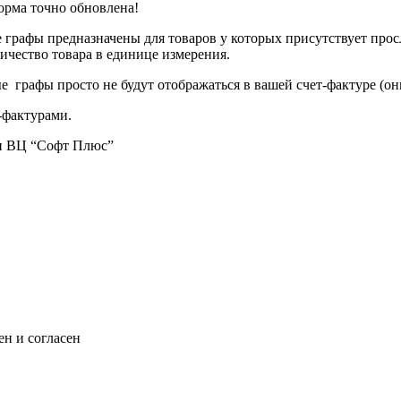
форма точно обновлена!
е графы предназначены для товаров у которых присутствует про
личество товара в единице измерения.
е графы просто не будут отображаться в вашей счет-фактуре (о
и-фактурами.
и ВЦ “Cофт Плюс”
н и согласен