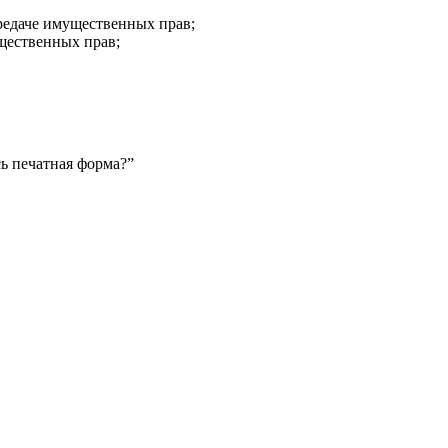
ередаче имущественных прав;
щественных прав;
лась печатная форма?”