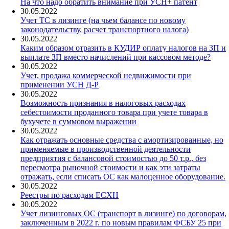
На что надо обратить внимание при УСН+ патент
30.05.2022
Учет ТС в лизинге (на чьем балансе по новому
законодательству, расчет транспортного налога)
30.05.2022
Каким образом отразить в КУДИР оплату налогов на ЗП и
выплате ЗП вместо начислений при кассовом методе?
30.05.2022
Учет, продажа коммерческой недвижимости при
применении УСН Д-Р
30.05.2022
Возможность признания в налоговых расходах
себестоимости проданного товара при учете товара в
бухучете в суммовом выражении
30.05.2022
Как отражать основные средства с амортизированные, но
применяемые в производственной деятельности
предприятия с балансовой стоимостью до 50 т.р., без
пересмотра рыночной стоимости и как эти затраты
отражать, если списать ОС как малоценное оборудование.
30.05.2022
Реестры по расходам ЕСХН
30.05.2022
Учет лизинговых ОС (транспорт в лизинге) по договорам,
заключенным в 2022 г. по новым правилам ФСБУ 25 при