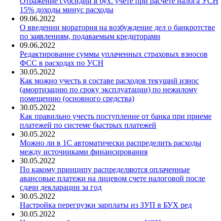
Отражение субсидии в бух. учете при расчете налога УСН
15% доходы минус расходы
09.06.2022
О введении моратория на возбуждение дел о банкротстве
по заявлениям, подаваемым кредиторами
09.06.2022
Редактирование суммы уплаченных страховых взносов
ФСС в расходах по УСН
30.05.2022
Как можно учесть в составе расходов текущий износ
(амортизацию по сроку эксплуатации) по нежилому
помещению (основного средства)
30.05.2022
Как правильно учесть поступление от банка при приеме
платежей по системе быстрых платежей
30.05.2022
Можно ли в 1С автоматически распределить расходы
между источниками финансирования
30.05.2022
По какому принципу распределяются оплаченные
авансовые платежи на лицевом счете налоговой после
сдачи декларации за год
30.05.2022
Настройка перегрузки зарплаты из ЗУП в БУХ ред
30.05.2022