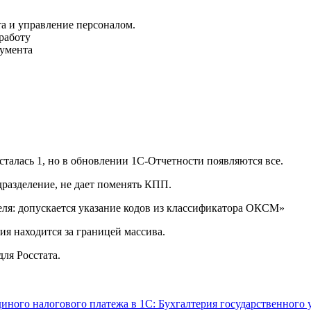
та и управление персоналом.
работу
кумента
е осталась 1, но в обновлении 1С-Отчетности появляются все.
дразделение, не дает поменять КПП.
еля: допускается указание кодов из классификатора ОКСМ»
ния находится за границей массива.
для Росстата.
диного налогового платежа в 1С: Бухгалтерия государственного 