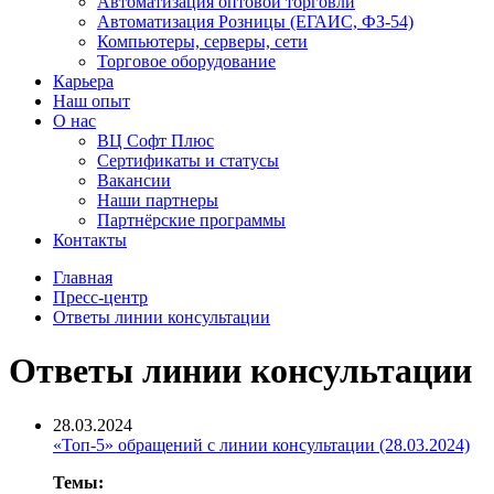
Автоматизация оптовой торговли
Автоматизация Розницы (ЕГАИС, ФЗ-54)
Компьютеры, серверы, сети
Торговое оборудование
Карьера
Наш опыт
О нас
ВЦ Софт Плюс
Сертификаты и статусы
Вакансии
Наши партнеры
Партнёрские программы
Контакты
Главная
Пресс-центр
Ответы линии консультации
Ответы линии консультации
28.03.2024
«Топ-5» обращений с линии консультации (28.03.2024)
Темы: