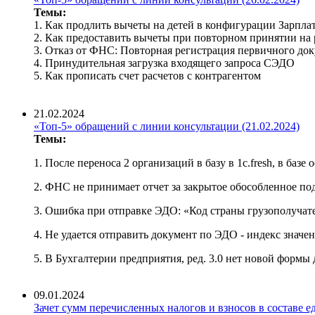
Темы:
1. Как продлить вычеты на детей в конфигурации Зарпла
2. Как предоставить вычеты при повторном принятии на 
3. Отказ от ФНС: Повторная регистрация первичного до
4. Принудительная загрузка входящего запроса СЭДО
5. Как прописать счет расчетов с контрагентом
21.02.2024
«Топ-5» обращений с линии консультации (21.02.2024)
Темы:
1. После переноса 2 организаций в базу в 1c.fresh, в баз
2. ФНС не принимает отчет за закрытое обособленное по
3. Ошибка при отправке ЭДО: «Код страны грузополучат
4. Не удается отправить документ по ЭДО - индекс значе
5. В Бухгалтерии предприятия, ред. 3.0 нет новой формы 
09.01.2024
Зачет сумм перечисленных налогов и взносов в составе е