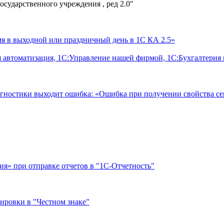
осударственного учреждения , ред 2.0"
емя в выходной или праздничный день в 1С КА 2.5»
 автоматизация, 1С:Управление нашей фирмой, 1С:Бухгалтерия
агностики выходит ошибка: «Ошибка при получении свойства с
я» при отправке отчетов в "1С-Отчетность"
ировки в "Честном знаке"