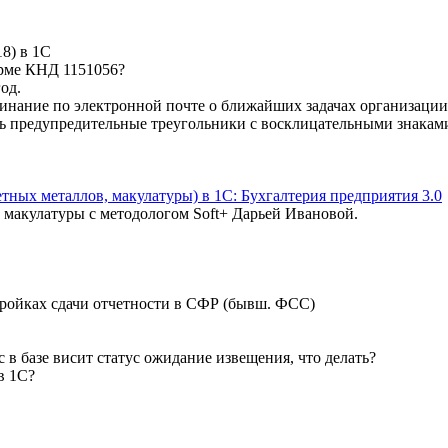
8) в 1С
орме КНД 1151056?
од.
минание по электронной почте о ближайших задачах организации
ть предупредительные треугольники с восклицательными знакам
ных металлов, макулатуры) в 1С: Бухгалтерия предприятия 3.0
и макулатуры с методологом Soft+ Дарьей Ивановой.
стройках сдачи отчетности в СФР (бывш. ФСС)
ас в базе висит статус ожидание извещения, что делать?
в 1С?