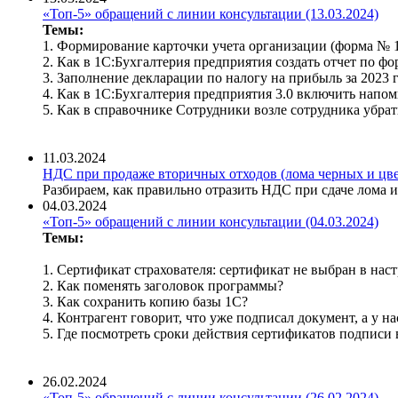
«Топ-5» обращений с линии консультации (13.03.2024)
Темы:
1. Формирование карточки учета организации (форма № 1
2. Как в 1С:Бухгалтерия предприятия создать отчет по ф
3. Заполнение декларации по налогу на прибыль за 2023 г
4. Как в 1С:Бухгалтерия предприятия 3.0 включить напо
5. Как в справочнике Сотрудники возле сотрудника убра
11.03.2024
НДС при продаже вторичных отходов (лома черных и цвет
Разбираем, как правильно отразить НДС при сдаче лома 
04.03.2024
«Топ-5» обращений с линии консультации (04.03.2024)
Темы:
1. Сертификат страхователя: сертификат не выбран в на
2. Как поменять заголовок программы?
3. Как сохранить копию базы 1С?
4. Контрагент говорит, что уже подписал документ, а у н
5. Где посмотреть сроки действия сертификатов подписи 
26.02.2024
«Топ-5» обращений с линии консультации (26.02.2024)