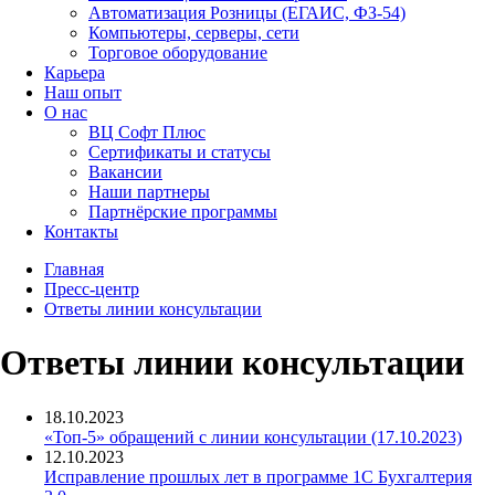
Автоматизация Розницы (ЕГАИС, ФЗ-54)
Компьютеры, серверы, сети
Торговое оборудование
Карьера
Наш опыт
О нас
ВЦ Софт Плюс
Сертификаты и статусы
Вакансии
Наши партнеры
Партнёрские программы
Контакты
Главная
Пресс-центр
Ответы линии консультации
Ответы линии консультации
18.10.2023
«Топ-5» обращений с линии консультации (17.10.2023)
12.10.2023
Исправление прошлых лет в программе 1С Бухгалтерия