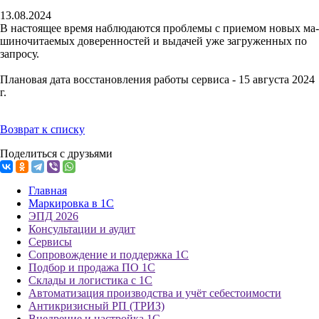
13.08.2024
В настоящее время наблюдаются проблемы с приемом но­вых ма­
шино­читае­мых до­верен­нос­тей и вы­дачей уже заг­ру­жен­ных по
зап­ро­су.
Плановая дата восстановления работы сервиса - 15 августа 2024
г.
Возврат к списку
Поделиться с друзьями
Главная
Маркировка в 1С
ЭПД 2026
Консультации и аудит
Сервисы
Сопровождение и поддержка 1С
Подбор и продажа ПО 1С
Склады и логистика с 1С
Автоматизация производства и учёт себестоимости
Антикризисный РП (ТРИЗ)
Внедрение и настройка 1С