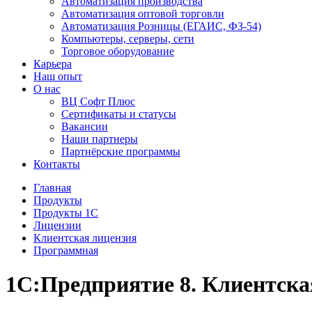
Автоматизация производства
Автоматизация оптовой торговли
Автоматизация Розницы (ЕГАИС, ФЗ-54)
Компьютеры, серверы, сети
Торговое оборудование
Карьера
Наш опыт
О нас
ВЦ Софт Плюс
Сертификаты и статусы
Вакансии
Наши партнеры
Партнёрские программы
Контакты
Главная
Продукты
Продукты 1С
Лицензии
Клиентская лицензия
Программная
1С:Предприятие 8. Клиентская